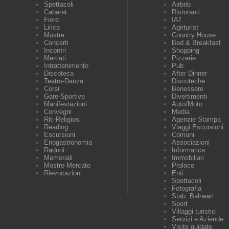
Spettacoli
Airbnb
Cabaret
Ristoranti
Fiere
IAT
Lirica
Agriturist
Mostre
Country House
Concerti
Bed & Breakfast
Incontri
Shopping
Mercati
Pizzerie
Intrattenimento
Pub
Discoteca
After Dinner
Teatro-Danza
Discoteche
Corsi
Benessere
Gare-Sportive
Divertimenti
Manifestazioni
Auto/Moto
Convegni
Media
Riti-Religiosi
Agenzie Stampa
Reading
Viaggi Escursioni
Escursioni
Comuni
Enogastronomia
Associazioni
Raduni
Informatica
Memoriali
Immobiliari
Mostre-Mercato
Proloco
Rievocazioni
Enti
Spettacoli
Fotografia
Stab. Balneari
Sport
Villaggi turistici
Servizi e Aziende
Visite guidate