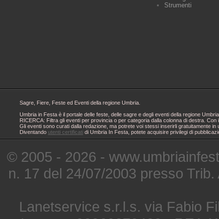
Strumenti
Sagre, Fiere, Feste ed Eventi della regione Umbria.
Umbria in Festa è il portale delle feste, delle sagre e degli eventi della regione Um
RICERCA: Filtra gli eventi per provincia o per categoria dalla colonna di destra. Con i
Gli eventi sono curati dalla redazione, ma potrete voi stessi inserirli gratuitamente i
Diventando
utenti certificati
di Umbria In Festa, potete acquisire privilegi di pubblicaz
© 2005 - 2026 - www.umbriainfes
n. 17 del 24/07/2003 presso Trib.
Lanetservice s.r.l.s. via Fabio Fi