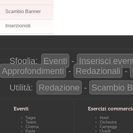
Scambio Banner
Inserzionisti
Sfoglia:
Eventi
-
Inserisci even
Approfondimenti
-
Redazionali
-
Utilità:
Redazione
-
Scambio B
Eventi
Esercizi commerci
Sagre
Hotel
Teatro
Orchestre
Cinema
Campeggi
Feste
Ostelli