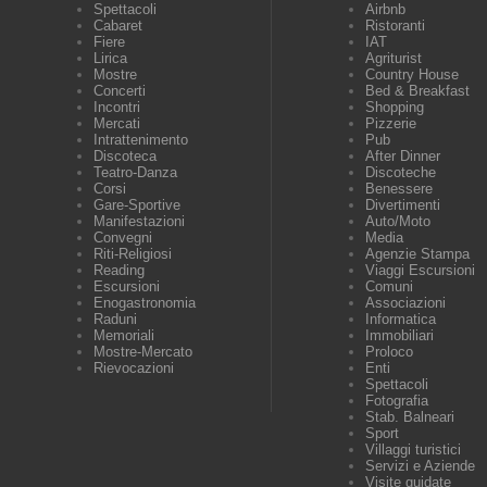
Spettacoli
Airbnb
Cabaret
Ristoranti
Fiere
IAT
Lirica
Agriturist
Mostre
Country House
Concerti
Bed & Breakfast
Incontri
Shopping
Mercati
Pizzerie
Intrattenimento
Pub
Discoteca
After Dinner
Teatro-Danza
Discoteche
Corsi
Benessere
Gare-Sportive
Divertimenti
Manifestazioni
Auto/Moto
Convegni
Media
Riti-Religiosi
Agenzie Stampa
Reading
Viaggi Escursioni
Escursioni
Comuni
Enogastronomia
Associazioni
Raduni
Informatica
Memoriali
Immobiliari
Mostre-Mercato
Proloco
Rievocazioni
Enti
Spettacoli
Fotografia
Stab. Balneari
Sport
Villaggi turistici
Servizi e Aziende
Visite guidate