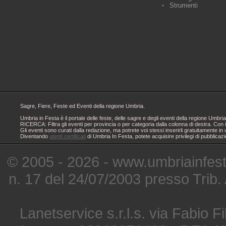
Strumenti
Sagre, Fiere, Feste ed Eventi della regione Umbria.
Umbria in Festa è il portale delle feste, delle sagre e degli eventi della regione Um
RICERCA: Filtra gli eventi per provincia o per categoria dalla colonna di destra. Con i
Gli eventi sono curati dalla redazione, ma potrete voi stessi inserirli gratuitamente i
Diventando
utenti certificati
di Umbria In Festa, potete acquisire privilegi di pubblicaz
© 2005 - 2026 - www.umbriainfes
n. 17 del 24/07/2003 presso Trib.
Lanetservice s.r.l.s. via Fabio Fi