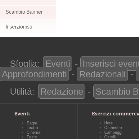
Scambio Banner
Inserzionisti
Sfoglia:
Eventi
-
Inserisci even
Approfondimenti
-
Redazionali
-
Utilità:
Redazione
-
Scambio B
Eventi
Esercizi commerci
Sagre
Hotel
Teatro
Orchestre
Cinema
Campeggi
Feste
Ostelli