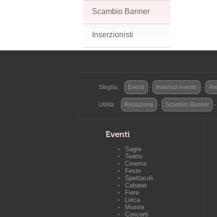
Scambio Banner
Inserzionisti
Sfoglia:
Eventi
-
Inserisci evento
-
Are
Utilità:
Redazione
-
Scambio Banner
Eventi
Sagre
Teatro
Cinema
Feste
Spettacoli
Cabaret
Fiere
Lirica
Mostre
Concerti