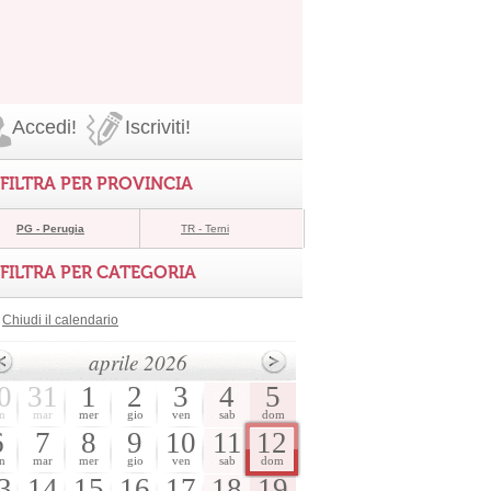
Accedi!
Iscriviti!
FILTRA PER PROVINCIA
PG - Perugia
TR - Terni
FILTRA PER CATEGORIA
Chiudi il calendario
aprile 2026
0
31
1
2
3
4
5
n
mar
mer
gio
ven
sab
dom
6
7
8
9
10
11
12
n
mar
mer
gio
ven
sab
dom
3
14
15
16
17
18
19