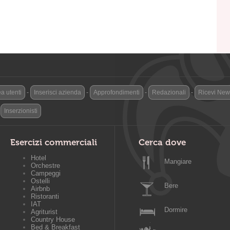
a utenti
-
Inserisci azienda
-
Approfondimenti
-
Redazionali
-
Ricevi News
-
Inserzionisti
Esercizi commerciali
Cerca dove
Hotel
Mangiare
Orchestre
Campeggi
Ostelli
Bere
Airbnb
Ristoranti
IAT
Dormire
Agriturist
Country House
Bed & Breakfast