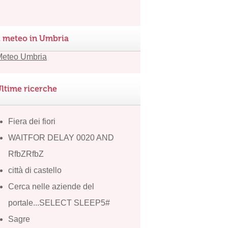
l meteo in Umbria
ltime ricerche
Fiera dei fiori
WAITFOR DELAY 0020 AND
RfbZRfbZ
città di castello
Cerca nelle aziende del
portale...SELECT SLEEP5#
Sagre