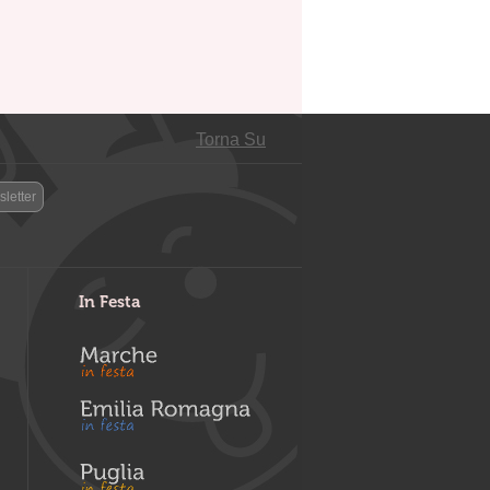
Torna Su
letter
In Festa