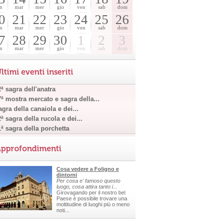
n
mar
mer
gio
ven
sab
dom
0
21
22
23
24
25
26
n
mar
mer
gio
ven
sab
dom
7
28
29
30
1
2
3
n
mar
mer
gio
ven
sab
dom
ltimi eventi inseriti
ª sagra dell'anatra
7ª mostra mercato e sagra della...
gra della canaiola e dei...
ª sagra della rucola e dei...
1ª sagra della porchetta
pprofondimenti
Cosa vedere a Foligno e
dintorni
Per cosa e' famoso questo
luogo, cosa attira tanto i...
Girovagando per il nostro bel
Paese è possibile trovare una
moltitudine di luoghi più o meno
noti...