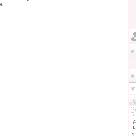
e.
3
lu
lu
1