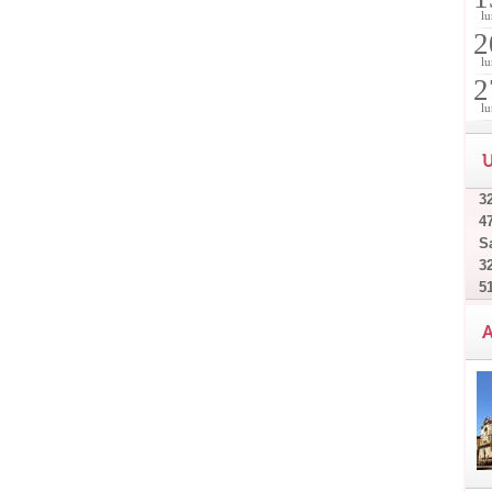
lu
2
lu
2
lu
U
32
4
Sa
32
5
A