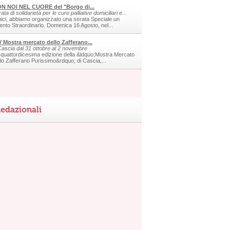
N NOI NEL CUORE del "Borgo di...
ata di solidarietà per le cure palliative domiciliari e...
ici, abbiamo organizzato una serata Speciale un
ento Straordinario. Domenica 16 Agosto, nel...
V Mostra mercato dello Zafferano...
Cascia dal 31 ottobre al 2 novembre
 quattordicesima edizione della &ldquo;Mostra Mercato
llo Zafferano Purissimo&rdquo; di Cascia,...
edazionali