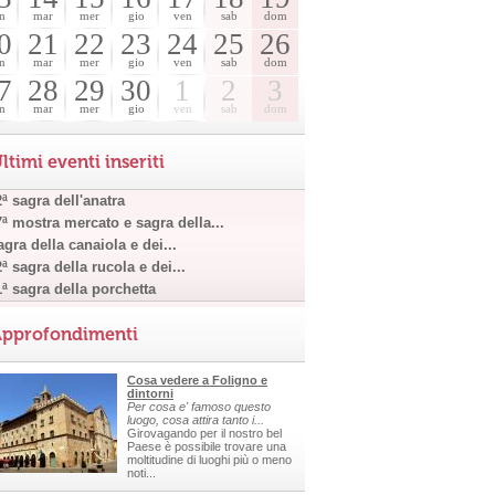
n
mar
mer
gio
ven
sab
dom
0
21
22
23
24
25
26
n
mar
mer
gio
ven
sab
dom
7
28
29
30
1
2
3
n
mar
mer
gio
ven
sab
dom
ltimi eventi inseriti
ª sagra dell'anatra
7ª mostra mercato e sagra della...
gra della canaiola e dei...
ª sagra della rucola e dei...
1ª sagra della porchetta
pprofondimenti
Cosa vedere a Foligno e
dintorni
Per cosa e' famoso questo
luogo, cosa attira tanto i...
Girovagando per il nostro bel
Paese è possibile trovare una
moltitudine di luoghi più o meno
noti...