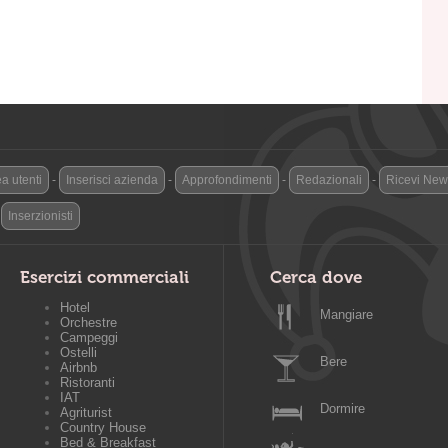
a utenti
-
Inserisci azienda
-
Approfondimenti
-
Redazionali
-
Ricevi News
-
Inserzionisti
Esercizi commerciali
Cerca dove
Hotel
Mangiare
Orchestre
Campeggi
Ostelli
Bere
Airbnb
Ristoranti
IAT
Dormire
Agriturist
Country House
Bed & Breakfast