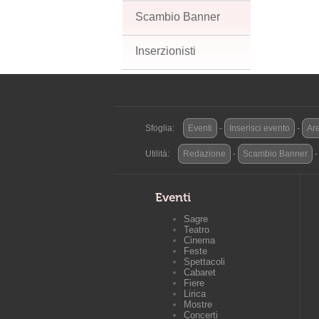
Scambio Banner
Inserzionisti
Sfoglia:
Eventi
-
Inserisci evento
-
Are
Utilità:
Redazione
-
Scambio Banner
Eventi
Sagre
Teatro
Cinema
Feste
Spettacoli
Cabaret
Fiere
Lirica
Mostre
Concerti