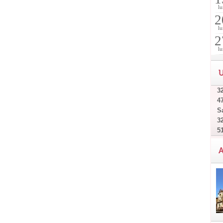
lu
2
lu
2
lu
U
32
4
Sa
32
5
A