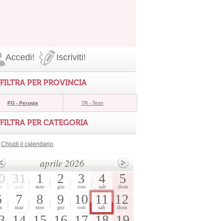
Accedi!
Iscriviti!
FILTRA PER PROVINCIA
PG - Perugia
TR - Terni
FILTRA PER CATEGORIA
Chiudi il calendario
aprile 2026
0
31
1
2
3
4
5
n
mar
mer
gio
ven
sab
dom
6
7
8
9
10
11
12
n
mar
mer
gio
ven
sab
dom
3
14
15
16
17
18
19