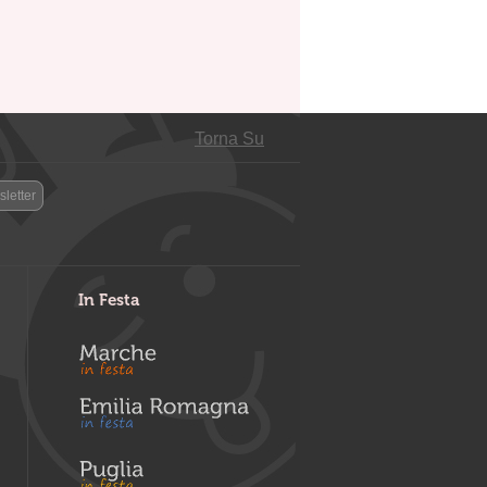
Torna Su
letter
In Festa