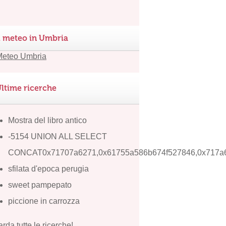
l meteo in Umbria
ltime ricerche
Mostra del libro antico
-5154 UNION ALL SELECT
CONCAT0x71707a6271,0x61755a586b674f527846,0x717a
sfilata d'epoca perugia
sweet pampepato
piccione in carrozza
rda tutte le ricerche!