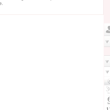
e.
3
lu
lu
1