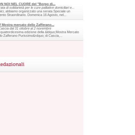
N NOI NEL CUORE del "Borgo di...
ata di solidarietà per le cure palliative domiciliari e...
ici, abbiamo organizzato una serata Speciale un
ento Straordinario. Domenica 16 Agosto, nel...
V Mostra mercato dello Zafferano...
Cascia dal 31 ottobre al 2 novembre
 quattordicesima edizione della &ldquo;Mostra Mercato
llo Zafferano Purissimo&rdquo; di Cascia,...
edazionali