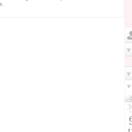
e.
3
lu
lu
1