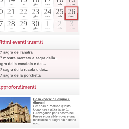
n
mar
mer
gio
ven
sab
dom
0
21
22
23
24
25
26
n
mar
mer
gio
ven
sab
dom
7
28
29
30
1
2
3
n
mar
mer
gio
ven
sab
dom
ltimi eventi inseriti
ª sagra dell'anatra
7ª mostra mercato e sagra della...
gra della canaiola e dei...
ª sagra della rucola e dei...
1ª sagra della porchetta
pprofondimenti
Cosa vedere a Foligno e
dintorni
Per cosa e' famoso questo
luogo, cosa attira tanto i...
Girovagando per il nostro bel
Paese è possibile trovare una
moltitudine di luoghi più o meno
noti...