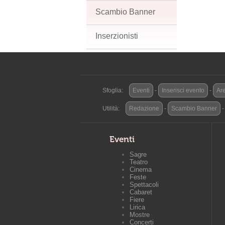
Scambio Banner
Inserzionisti
Sfoglia:
Eventi
-
Inserisci evento
-
Are
Utilità:
Redazione
-
Scambio Banner
Eventi
Sagre
Teatro
Cinema
Feste
Spettacoli
Cabaret
Fiere
Lirica
Mostre
Concerti