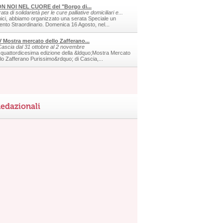
N NOI NEL CUORE del "Borgo di...
ata di solidarietà per le cure palliative domiciliari e...
ici, abbiamo organizzato una serata Speciale un
ento Straordinario. Domenica 16 Agosto, nel...
V Mostra mercato dello Zafferano...
Cascia dal 31 ottobre al 2 novembre
 quattordicesima edizione della &ldquo;Mostra Mercato
llo Zafferano Purissimo&rdquo; di Cascia,...
edazionali