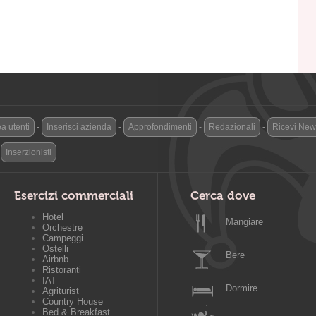
a utenti
-
Inserisci azienda
-
Approfondimenti
-
Redazionali
-
Ricevi News
-
Inserzionisti
Esercizi commerciali
Cerca dove
Hotel
Mangiare
Orchestre
Campeggi
Ostelli
Bere
Airbnb
Ristoranti
IAT
Dormire
Agriturist
Country House
Bed & Breakfast