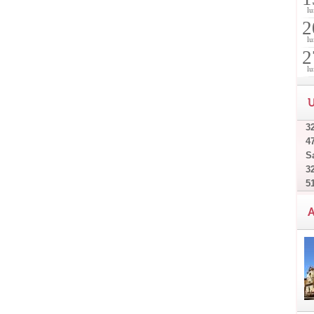
lu
2
lu
2
lu
U
32
4
Sa
32
5
A