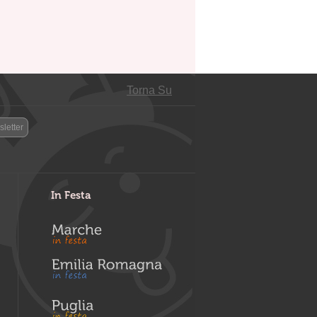
Torna Su
letter
In Festa