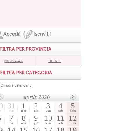
Accedi!
Iscriviti!
FILTRA PER PROVINCIA
PG - Perugia
TR - Terni
FILTRA PER CATEGORIA
Chiudi il calendario
aprile 2026
0
31
1
2
3
4
5
n
mar
mer
gio
ven
sab
dom
6
7
8
9
10
11
12
n
mar
mer
gio
ven
sab
dom
3
14
15
16
17
18
19