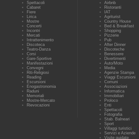
Spettacoli
Airbnb
Cabaret
Ristoranti
Fiere
IAT
Lirica
Agriturist
Mostre
Country House
Concerti
Bed & Breakfast
Incontri
Shopping
Mercati
Pizzerie
Intrattenimento
Pub
Discoteca
After Dinner
Teatro-Danza
Discoteche
Corsi
Benessere
Gare-Sportive
Divertimenti
Manifestazioni
Auto/Moto
Convegni
Media
Riti-Religiosi
Agenzie Stampa
Reading
Viaggi Escursioni
Escursioni
Comuni
Enogastronomia
Associazioni
Raduni
Informatica
Memoriali
Immobiliari
Mostre-Mercato
Proloco
Rievocazioni
Enti
Spettacoli
Fotografia
Stab. Balneari
Sport
Villaggi turistici
Servizi e Aziende
Visite guidate