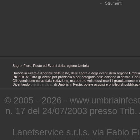
Strumenti
Sagre, Fiere, Feste ed Eventi della regione Umbria.
Umbria in Festa è il portale delle feste, delle sagre e degli eventi della regione Um
RICERCA: Filtra gli eventi per provincia o per categoria dalla colonna di destra. Con i
Gli eventi sono curati dalla redazione, ma potrete voi stessi inserirli gratuitamente i
Diventando
utenti certificati
di Umbria In Festa, potete acquisire privilegi di pubblicaz
© 2005 - 2026 - www.umbriainfes
n. 17 del 24/07/2003 presso Trib.
Lanetservice s.r.l.s. via Fabio Fi