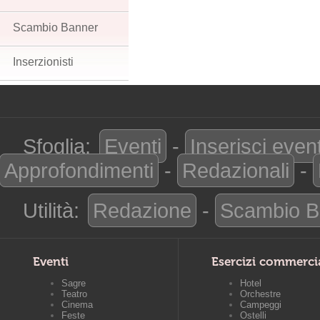
Scambio Banner
Inserzionisti
Sfoglia:
Eventi
-
Inserisci even
Approfondimenti
-
Redazionali
-
Utilità:
Redazione
-
Scambio B
Eventi
Esercizi commerci
Sagre
Hotel
Teatro
Orchestre
Cinema
Campeggi
Feste
Ostelli