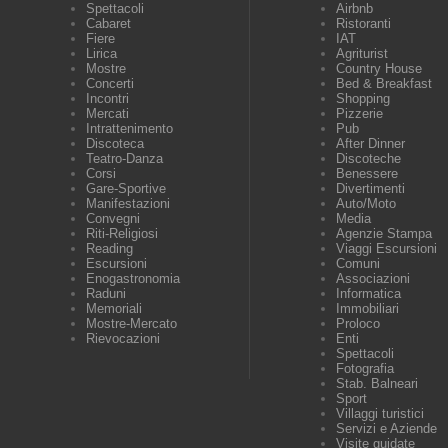
Spettacoli
Airbnb
Cabaret
Ristoranti
Fiere
IAT
Lirica
Agriturist
Mostre
Country House
Concerti
Bed & Breakfast
Incontri
Shopping
Mercati
Pizzerie
Intrattenimento
Pub
Discoteca
After Dinner
Teatro-Danza
Discoteche
Corsi
Benessere
Gare-Sportive
Divertimenti
Manifestazioni
Auto/Moto
Convegni
Media
Riti-Religiosi
Agenzie Stampa
Reading
Viaggi Escursioni
Escursioni
Comuni
Enogastronomia
Associazioni
Raduni
Informatica
Memoriali
Immobiliari
Mostre-Mercato
Proloco
Rievocazioni
Enti
Spettacoli
Fotografia
Stab. Balneari
Sport
Villaggi turistici
Servizi e Aziende
Visite guidate