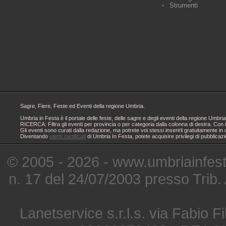
Strumenti
Sagre, Fiere, Feste ed Eventi della regione Umbria.
Umbria in Festa è il portale delle feste, delle sagre e degli eventi della regione Um
RICERCA: Filtra gli eventi per provincia o per categoria dalla colonna di destra. Con i
Gli eventi sono curati dalla redazione, ma potrete voi stessi inserirli gratuitamente i
Diventando
utenti certificati
di Umbria In Festa, potete acquisire privilegi di pubblicaz
© 2005 - 2026 - www.umbriainfes
n. 17 del 24/07/2003 presso Trib.
Lanetservice s.r.l.s. via Fabio Fi