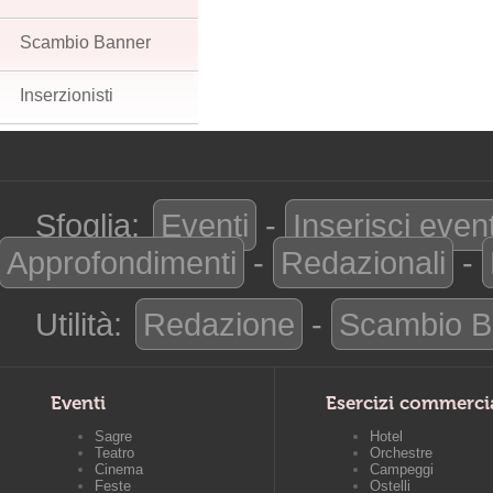
Scambio Banner
Inserzionisti
Sfoglia:
Eventi
-
Inserisci even
Approfondimenti
-
Redazionali
-
Utilità:
Redazione
-
Scambio B
Eventi
Esercizi commerci
Sagre
Hotel
Teatro
Orchestre
Cinema
Campeggi
Feste
Ostelli