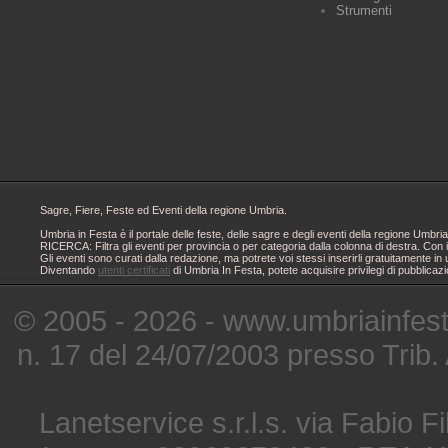
Strumenti
Sagre, Fiere, Feste ed Eventi della regione Umbria.
Umbria in Festa è il portale delle feste, delle sagre e degli eventi della regione Um
RICERCA: Filtra gli eventi per provincia o per categoria dalla colonna di destra. Con i
Gli eventi sono curati dalla redazione, ma potrete voi stessi inserirli gratuitamente i
Diventando
utenti certificati
di Umbria In Festa, potete acquisire privilegi di pubblicaz
© 2005 - 2026 - www.umbriainfes
n. 17 del 24/07/2003 presso Trib.
Lanetservice s.r.l.s. via Fabio Fi