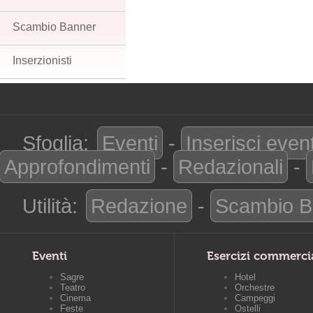
Scambio Banner
Inserzionisti
Sfoglia:
Eventi
-
Inserisci even
Approfondimenti
-
Redazionali
-
Utilità:
Redazione
-
Scambio B
Eventi
Esercizi commerci
Sagre
Hotel
Teatro
Orchestre
Cinema
Campeggi
Feste
Ostelli