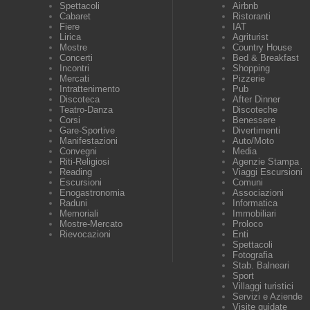
Spettacoli
Airbnb
Cabaret
Ristoranti
Fiere
IAT
Lirica
Agriturist
Mostre
Country House
Concerti
Bed & Breakfast
Incontri
Shopping
Mercati
Pizzerie
Intrattenimento
Pub
Discoteca
After Dinner
Teatro-Danza
Discoteche
Corsi
Benessere
Gare-Sportive
Divertimenti
Manifestazioni
Auto/Moto
Convegni
Media
Riti-Religiosi
Agenzie Stampa
Reading
Viaggi Escursioni
Escursioni
Comuni
Enogastronomia
Associazioni
Raduni
Informatica
Memoriali
Immobiliari
Mostre-Mercato
Proloco
Rievocazioni
Enti
Spettacoli
Fotografia
Stab. Balneari
Sport
Villaggi turistici
Servizi e Aziende
Visite guidate