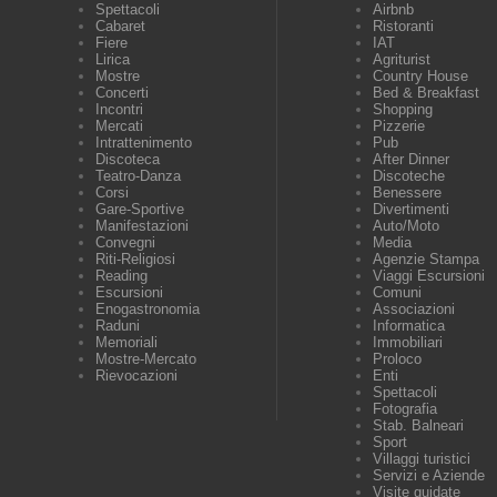
Spettacoli
Airbnb
Cabaret
Ristoranti
Fiere
IAT
Lirica
Agriturist
Mostre
Country House
Concerti
Bed & Breakfast
Incontri
Shopping
Mercati
Pizzerie
Intrattenimento
Pub
Discoteca
After Dinner
Teatro-Danza
Discoteche
Corsi
Benessere
Gare-Sportive
Divertimenti
Manifestazioni
Auto/Moto
Convegni
Media
Riti-Religiosi
Agenzie Stampa
Reading
Viaggi Escursioni
Escursioni
Comuni
Enogastronomia
Associazioni
Raduni
Informatica
Memoriali
Immobiliari
Mostre-Mercato
Proloco
Rievocazioni
Enti
Spettacoli
Fotografia
Stab. Balneari
Sport
Villaggi turistici
Servizi e Aziende
Visite guidate