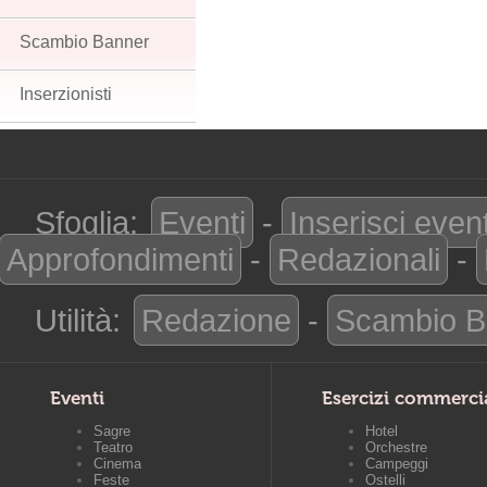
Scambio Banner
Inserzionisti
Sfoglia:
Eventi
-
Inserisci even
Approfondimenti
-
Redazionali
-
Utilità:
Redazione
-
Scambio B
Eventi
Esercizi commerci
Sagre
Hotel
Teatro
Orchestre
Cinema
Campeggi
Feste
Ostelli