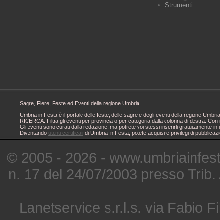
Strumenti
Sagre, Fiere, Feste ed Eventi della regione Umbria.
Umbria in Festa è il portale delle feste, delle sagre e degli eventi della regione Um
RICERCA: Filtra gli eventi per provincia o per categoria dalla colonna di destra. Con i
Gli eventi sono curati dalla redazione, ma potrete voi stessi inserirli gratuitamente i
Diventando
utenti certificati
di Umbria In Festa, potete acquisire privilegi di pubblicaz
© 2005 - 2026 - www.umbriainfes
n. 17 del 24/07/2003 presso Trib.
Lanetservice s.r.l.s. via Fabio Fi