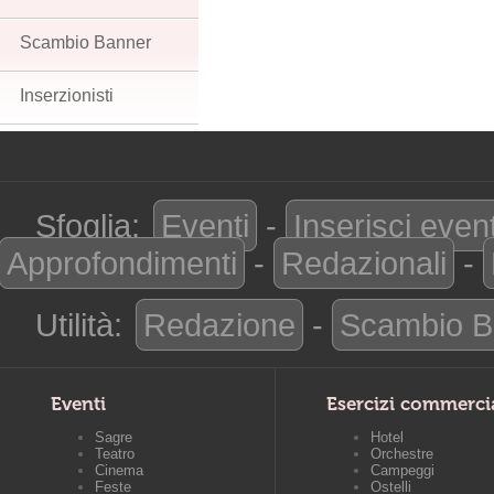
Scambio Banner
Inserzionisti
Sfoglia:
Eventi
-
Inserisci even
Approfondimenti
-
Redazionali
-
Utilità:
Redazione
-
Scambio B
Eventi
Esercizi commerci
Sagre
Hotel
Teatro
Orchestre
Cinema
Campeggi
Feste
Ostelli