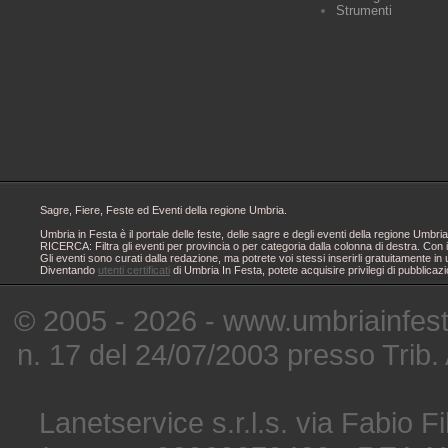
Strumenti
Sagre, Fiere, Feste ed Eventi della regione Umbria.
Umbria in Festa è il portale delle feste, delle sagre e degli eventi della regione Um
RICERCA: Filtra gli eventi per provincia o per categoria dalla colonna di destra. Con i
Gli eventi sono curati dalla redazione, ma potrete voi stessi inserirli gratuitamente i
Diventando
utenti certificati
di Umbria In Festa, potete acquisire privilegi di pubblicaz
© 2005 - 2026 - www.umbriainfes
n. 17 del 24/07/2003 presso Trib.
Lanetservice s.r.l.s. via Fabio Fi