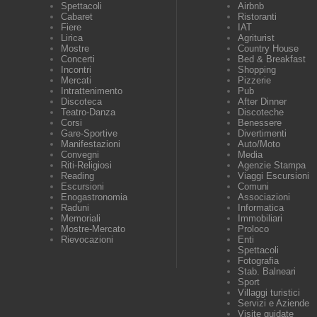
Spettacoli
Airbnb
Cabaret
Ristoranti
Fiere
IAT
Lirica
Agriturist
Mostre
Country House
Concerti
Bed & Breakfast
Incontri
Shopping
Mercati
Pizzerie
Intrattenimento
Pub
Discoteca
After Dinner
Teatro-Danza
Discoteche
Corsi
Benessere
Gare-Sportive
Divertimenti
Manifestazioni
Auto/Moto
Convegni
Media
Riti-Religiosi
Agenzie Stampa
Reading
Viaggi Escursioni
Escursioni
Comuni
Enogastronomia
Associazioni
Raduni
Informatica
Memoriali
Immobiliari
Mostre-Mercato
Proloco
Rievocazioni
Enti
Spettacoli
Fotografia
Stab. Balneari
Sport
Villaggi turistici
Servizi e Aziende
Visite guidate