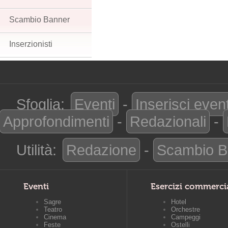
Scambio Banner
Inserzionisti
Sfoglia:
Eventi
-
Inserisci even
Approfondimenti
-
Redazionali
-
Utilità:
Redazione
-
Scambio B
Eventi
Esercizi commerci
Sagre
Hotel
Teatro
Orchestre
Cinema
Campeggi
Feste
Ostelli