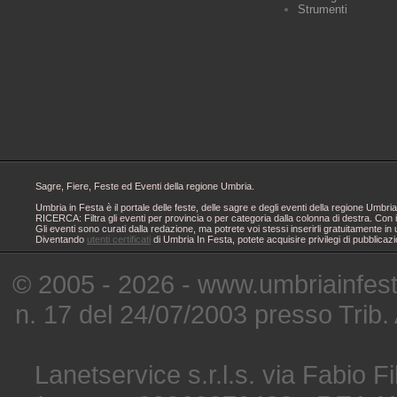
Strumenti
Sagre, Fiere, Feste ed Eventi della regione Umbria.
Umbria in Festa è il portale delle feste, delle sagre e degli eventi della regione Um
RICERCA: Filtra gli eventi per provincia o per categoria dalla colonna di destra. Con i
Gli eventi sono curati dalla redazione, ma potrete voi stessi inserirli gratuitamente i
Diventando
utenti certificati
di Umbria In Festa, potete acquisire privilegi di pubblicaz
© 2005 - 2026 - www.umbriainfes
n. 17 del 24/07/2003 presso Trib.
Lanetservice s.r.l.s. via Fabio Fi