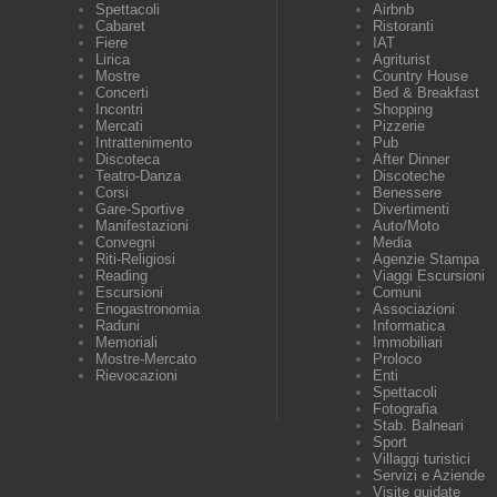
Spettacoli
Airbnb
Cabaret
Ristoranti
Fiere
IAT
Lirica
Agriturist
Mostre
Country House
Concerti
Bed & Breakfast
Incontri
Shopping
Mercati
Pizzerie
Intrattenimento
Pub
Discoteca
After Dinner
Teatro-Danza
Discoteche
Corsi
Benessere
Gare-Sportive
Divertimenti
Manifestazioni
Auto/Moto
Convegni
Media
Riti-Religiosi
Agenzie Stampa
Reading
Viaggi Escursioni
Escursioni
Comuni
Enogastronomia
Associazioni
Raduni
Informatica
Memoriali
Immobiliari
Mostre-Mercato
Proloco
Rievocazioni
Enti
Spettacoli
Fotografia
Stab. Balneari
Sport
Villaggi turistici
Servizi e Aziende
Visite guidate