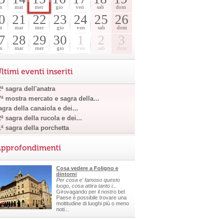
n
mar
mer
gio
ven
sab
dom
0
21
22
23
24
25
26
n
mar
mer
gio
ven
sab
dom
7
28
29
30
1
2
3
n
mar
mer
gio
ven
sab
dom
ltimi eventi inseriti
ª sagra dell'anatra
7ª mostra mercato e sagra della...
gra della canaiola e dei...
ª sagra della rucola e dei...
1ª sagra della porchetta
pprofondimenti
Cosa vedere a Foligno e
dintorni
Per cosa e' famoso questo
luogo, cosa attira tanto i...
Girovagando per il nostro bel
Paese è possibile trovare una
moltitudine di luoghi più o meno
noti...