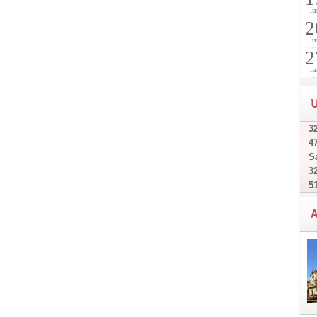
lu
2
lu
2
lu
U
32
4
Sa
32
5
A