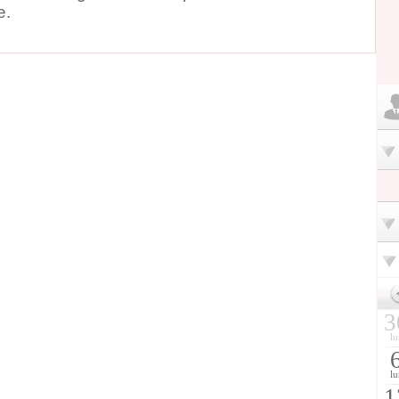
e.
3
lu
lu
1