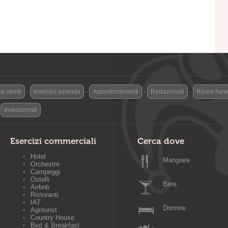
a utenti
-
Inserisci azienda
-
Approfondimenti
-
Redazionali
-
Ricevi News
-
Inserzionisti
Esercizi commerciali
Cerca dove
Hotel
Mangiare
Orchestre
Campeggi
Ostelli
Bere
Airbnb
Ristoranti
IAT
Dormire
Agriturist
Country House
Bed & Breakfast