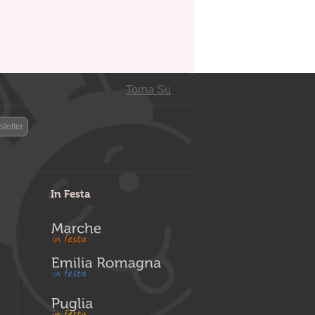
Torna Su
letter
In Festa