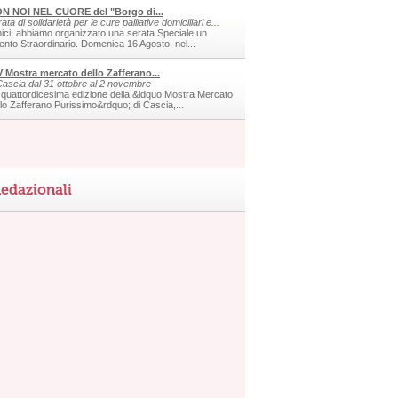
N NOI NEL CUORE del "Borgo di...
ata di solidarietà per le cure palliative domiciliari e...
ici, abbiamo organizzato una serata Speciale un
ento Straordinario. Domenica 16 Agosto, nel...
V Mostra mercato dello Zafferano...
Cascia dal 31 ottobre al 2 novembre
 quattordicesima edizione della &ldquo;Mostra Mercato
llo Zafferano Purissimo&rdquo; di Cascia,...
edazionali