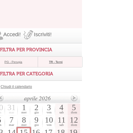
Accedi!
Iscriviti!
FILTRA PER PROVINCIA
PG - Perugia
TR - Terni
FILTRA PER CATEGORIA
Chiudi il calendario
aprile 2026
0
31
1
2
3
4
5
n
mar
mer
gio
ven
sab
dom
6
7
8
9
10
11
12
n
mar
mer
gio
ven
sab
dom
3
14
15
16
17
18
19