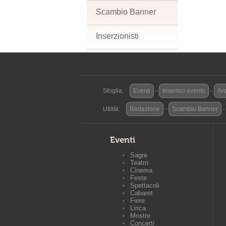
Scambio Banner
Inserzionisti
Sfoglia:
Eventi
-
Inserisci evento
-
Are
Utilità:
Redazione
-
Scambio Banner
Eventi
Sagre
Teatro
Cinema
Feste
Spettacoli
Cabaret
Fiere
Lirica
Mostre
Concerti