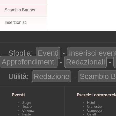
Scambio Banner
Inserzionisti
Sfoglia:
Eventi
-
Inserisci even
Approfondimenti
-
Redazionali
-
Utilità:
Redazione
-
Scambio B
Eventi
Esercizi commerci
Sagre
Hotel
Teatro
Orchestre
Cinema
Campeggi
Feste
Ostelli