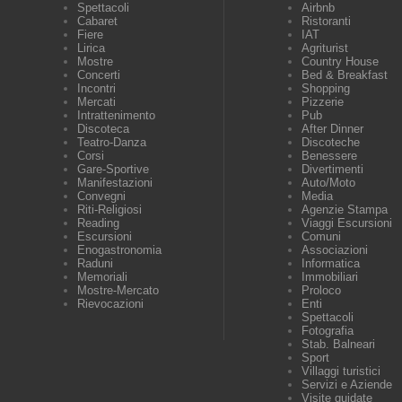
Spettacoli
Airbnb
Cabaret
Ristoranti
Fiere
IAT
Lirica
Agriturist
Mostre
Country House
Concerti
Bed & Breakfast
Incontri
Shopping
Mercati
Pizzerie
Intrattenimento
Pub
Discoteca
After Dinner
Teatro-Danza
Discoteche
Corsi
Benessere
Gare-Sportive
Divertimenti
Manifestazioni
Auto/Moto
Convegni
Media
Riti-Religiosi
Agenzie Stampa
Reading
Viaggi Escursioni
Escursioni
Comuni
Enogastronomia
Associazioni
Raduni
Informatica
Memoriali
Immobiliari
Mostre-Mercato
Proloco
Rievocazioni
Enti
Spettacoli
Fotografia
Stab. Balneari
Sport
Villaggi turistici
Servizi e Aziende
Visite guidate