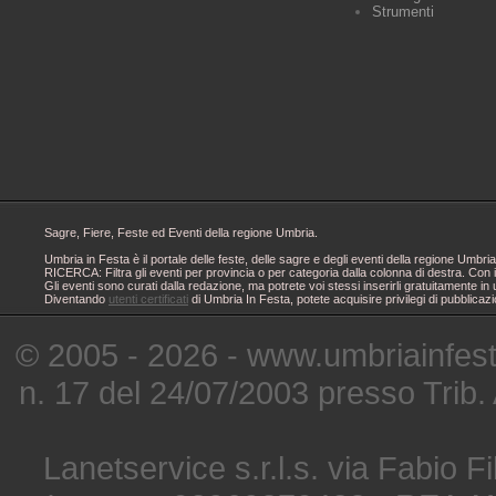
Strumenti
Sagre, Fiere, Feste ed Eventi della regione Umbria.
Umbria in Festa è il portale delle feste, delle sagre e degli eventi della regione Um
RICERCA: Filtra gli eventi per provincia o per categoria dalla colonna di destra. Con i
Gli eventi sono curati dalla redazione, ma potrete voi stessi inserirli gratuitamente i
Diventando
utenti certificati
di Umbria In Festa, potete acquisire privilegi di pubblicaz
© 2005 - 2026 - www.umbriainfes
n. 17 del 24/07/2003 presso Trib.
Lanetservice s.r.l.s. via Fabio Fi