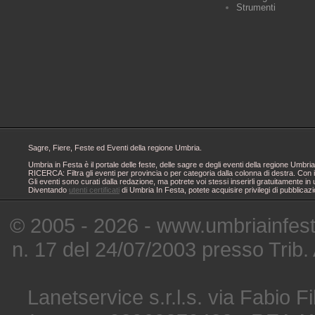
Strumenti
Sagre, Fiere, Feste ed Eventi della regione Umbria.
Umbria in Festa è il portale delle feste, delle sagre e degli eventi della regione Um
RICERCA: Filtra gli eventi per provincia o per categoria dalla colonna di destra. Con i
Gli eventi sono curati dalla redazione, ma potrete voi stessi inserirli gratuitamente i
Diventando
utenti certificati
di Umbria In Festa, potete acquisire privilegi di pubblicaz
© 2005 - 2026 - www.umbriainfes
n. 17 del 24/07/2003 presso Trib.
Lanetservice s.r.l.s. via Fabio Fi