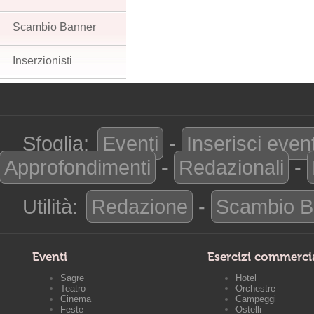
Scambio Banner
Inserzionisti
Sfoglia:
Eventi
-
Inserisci even
Approfondimenti
-
Redazionali
-
Utilità:
Redazione
-
Scambio B
Eventi
Esercizi commerci
Sagre
Hotel
Teatro
Orchestre
Cinema
Campeggi
Feste
Ostelli