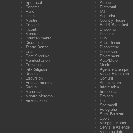
Spettacoli
Airbnb
Cabaret
Ristoranti
Fiere
IAT
Lirica
Agriturist
Mostre
Country House
Concerti
Bed & Breakfast
Incontri
Shopping
Mercati
Pizzerie
Intrattenimento
Pub
Discoteca
After Dinner
Teatro-Danza
Discoteche
Corsi
Benessere
Gare-Sportive
Divertimenti
Manifestazioni
Auto/Moto
Convegni
Media
Riti-Religiosi
Agenzie Stampa
Reading
Viaggi Escursioni
Escursioni
Comuni
Enogastronomia
Associazioni
Raduni
Informatica
Memoriali
Immobiliari
Mostre-Mercato
Proloco
Rievocazioni
Enti
Spettacoli
Fotografia
Stab. Balneari
Sport
Villaggi turistici
Servizi e Aziende
Visite guidate