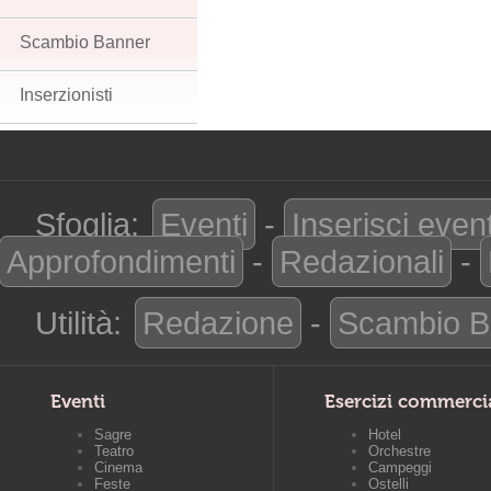
Scambio Banner
Inserzionisti
Sfoglia:
Eventi
-
Inserisci even
Approfondimenti
-
Redazionali
-
Utilità:
Redazione
-
Scambio B
Eventi
Esercizi commerci
Sagre
Hotel
Teatro
Orchestre
Cinema
Campeggi
Feste
Ostelli