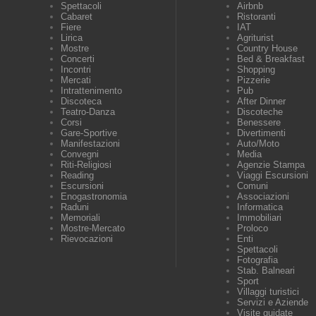
Spettacoli
Airbnb
Cabaret
Ristoranti
Fiere
IAT
Lirica
Agriturist
Mostre
Country House
Concerti
Bed & Breakfast
Incontri
Shopping
Mercati
Pizzerie
Intrattenimento
Pub
Discoteca
After Dinner
Teatro-Danza
Discoteche
Corsi
Benessere
Gare-Sportive
Divertimenti
Manifestazioni
Auto/Moto
Convegni
Media
Riti-Religiosi
Agenzie Stampa
Reading
Viaggi Escursioni
Escursioni
Comuni
Enogastronomia
Associazioni
Raduni
Informatica
Memoriali
Immobiliari
Mostre-Mercato
Proloco
Rievocazioni
Enti
Spettacoli
Fotografia
Stab. Balneari
Sport
Villaggi turistici
Servizi e Aziende
Visite guidate