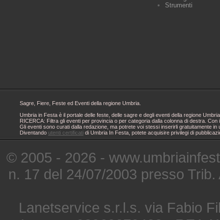
Strumenti
Sagre, Fiere, Feste ed Eventi della regione Umbria.
Umbria in Festa è il portale delle feste, delle sagre e degli eventi della regione Um
RICERCA: Filtra gli eventi per provincia o per categoria dalla colonna di destra. Con i
Gli eventi sono curati dalla redazione, ma potrete voi stessi inserirli gratuitamente i
Diventando
utenti certificati
di Umbria In Festa, potete acquisire privilegi di pubblicaz
© 2005 - 2026 - www.umbriainfes
n. 17 del 24/07/2003 presso Trib.
Lanetservice s.r.l.s. via Fabio Fi