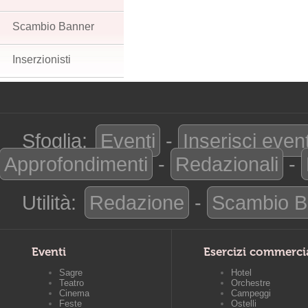
Scambio Banner
Inserzionisti
Sfoglia:
Eventi
-
Inserisci even
Approfondimenti
-
Redazionali
-
Utilità:
Redazione
-
Scambio B
Eventi
Esercizi commerci
Sagre
Hotel
Teatro
Orchestre
Cinema
Campeggi
Feste
Ostelli