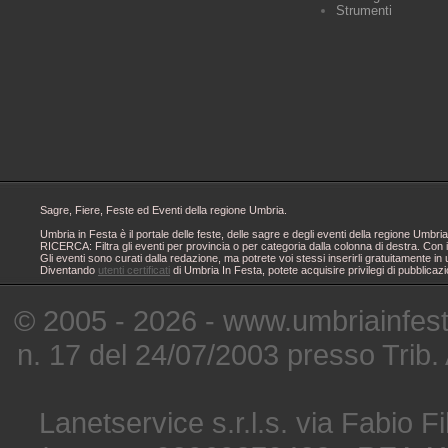
Strumenti
Sagre, Fiere, Feste ed Eventi della regione Umbria.
Umbria in Festa è il portale delle feste, delle sagre e degli eventi della regione Um
RICERCA: Filtra gli eventi per provincia o per categoria dalla colonna di destra. Con i
Gli eventi sono curati dalla redazione, ma potrete voi stessi inserirli gratuitamente i
Diventando
utenti certificati
di Umbria In Festa, potete acquisire privilegi di pubblicaz
© 2005 - 2026 - www.umbriainfes
n. 17 del 24/07/2003 presso Trib.
Lanetservice s.r.l.s. via Fabio Fi