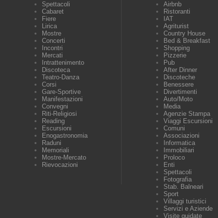
Spettacoli
Airbnb
Cabaret
Ristoranti
Fiere
IAT
Lirica
Agriturist
Mostre
Country House
Concerti
Bed & Breakfast
Incontri
Shopping
Mercati
Pizzerie
Intrattenimento
Pub
Discoteca
After Dinner
Teatro-Danza
Discoteche
Corsi
Benessere
Gare-Sportive
Divertimenti
Manifestazioni
Auto/Moto
Convegni
Media
Riti-Religiosi
Agenzie Stampa
Reading
Viaggi Escursioni
Escursioni
Comuni
Enogastronomia
Associazioni
Raduni
Informatica
Memoriali
Immobiliari
Mostre-Mercato
Proloco
Rievocazioni
Enti
Spettacoli
Fotografia
Stab. Balneari
Sport
Villaggi turistici
Servizi e Aziende
Visite guidate