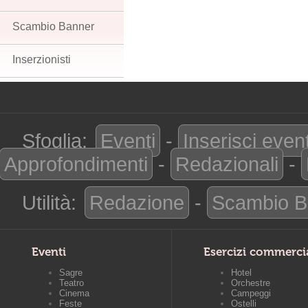
Scambio Banner
Inserzionisti
Sfoglia:
Eventi
-
Inserisci even
Approfondimenti
-
Redazionali
-
Utilità:
Redazione
-
Scambio B
Eventi
Esercizi commerci
Sagre
Hotel
Teatro
Orchestre
Cinema
Campeggi
Feste
Ostelli