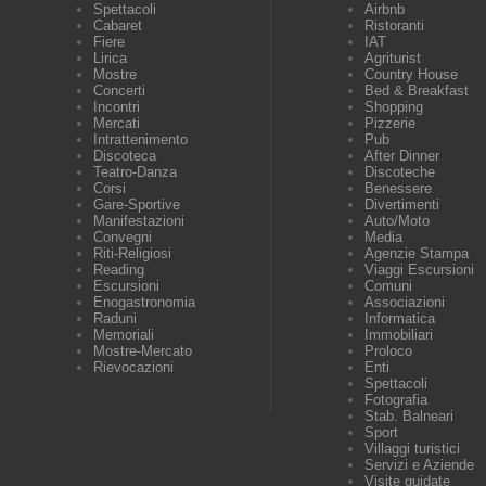
Spettacoli
Airbnb
Cabaret
Ristoranti
Fiere
IAT
Lirica
Agriturist
Mostre
Country House
Concerti
Bed & Breakfast
Incontri
Shopping
Mercati
Pizzerie
Intrattenimento
Pub
Discoteca
After Dinner
Teatro-Danza
Discoteche
Corsi
Benessere
Gare-Sportive
Divertimenti
Manifestazioni
Auto/Moto
Convegni
Media
Riti-Religiosi
Agenzie Stampa
Reading
Viaggi Escursioni
Escursioni
Comuni
Enogastronomia
Associazioni
Raduni
Informatica
Memoriali
Immobiliari
Mostre-Mercato
Proloco
Rievocazioni
Enti
Spettacoli
Fotografia
Stab. Balneari
Sport
Villaggi turistici
Servizi e Aziende
Visite guidate