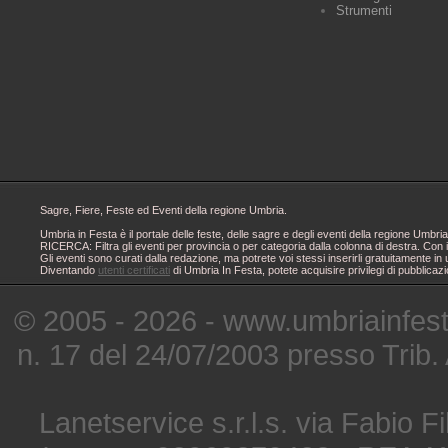
Strumenti
Sagre, Fiere, Feste ed Eventi della regione Umbria.
Umbria in Festa è il portale delle feste, delle sagre e degli eventi della regione Um
RICERCA: Filtra gli eventi per provincia o per categoria dalla colonna di destra. Con i
Gli eventi sono curati dalla redazione, ma potrete voi stessi inserirli gratuitamente i
Diventando
utenti certificati
di Umbria In Festa, potete acquisire privilegi di pubblicaz
© 2005 - 2026 - www.umbriainfes
n. 17 del 24/07/2003 presso Trib.
Lanetservice s.r.l.s. via Fabio Fi