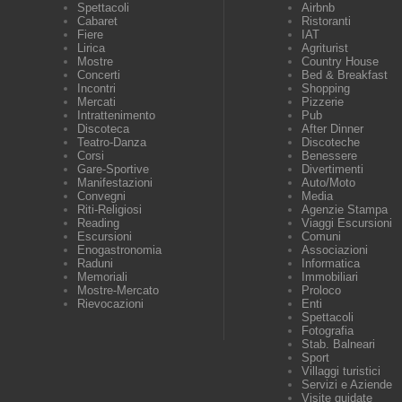
Spettacoli
Airbnb
Cabaret
Ristoranti
Fiere
IAT
Lirica
Agriturist
Mostre
Country House
Concerti
Bed & Breakfast
Incontri
Shopping
Mercati
Pizzerie
Intrattenimento
Pub
Discoteca
After Dinner
Teatro-Danza
Discoteche
Corsi
Benessere
Gare-Sportive
Divertimenti
Manifestazioni
Auto/Moto
Convegni
Media
Riti-Religiosi
Agenzie Stampa
Reading
Viaggi Escursioni
Escursioni
Comuni
Enogastronomia
Associazioni
Raduni
Informatica
Memoriali
Immobiliari
Mostre-Mercato
Proloco
Rievocazioni
Enti
Spettacoli
Fotografia
Stab. Balneari
Sport
Villaggi turistici
Servizi e Aziende
Visite guidate