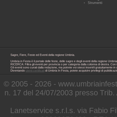
Strumenti
Sagre, Fiere, Feste ed Eventi della regione Umbria.
Umbria in Festa è il portale delle feste, delle sagre e degli eventi della regione Um
RICERCA: Filtra gli eventi per provincia o per categoria dalla colonna di destra. Con i
Gli eventi sono curati dalla redazione, ma potrete voi stessi inserirli gratuitamente i
Diventando
utenti certificati
di Umbria In Festa, potete acquisire privilegi di pubblicaz
© 2005 - 2026 - www.umbriainfes
n. 17 del 24/07/2003 presso Trib.
Lanetservice s.r.l.s. via Fabio Fi