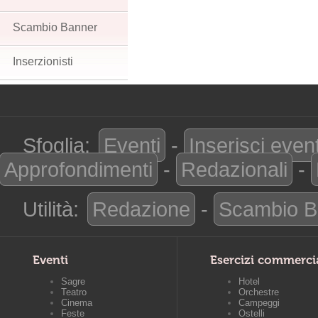
Scambio Banner
Inserzionisti
Sfoglia:
Eventi
-
Inserisci even
Approfondimenti
-
Redazionali
-
Utilità:
Redazione
-
Scambio B
Eventi
Esercizi commerci
Sagre
Hotel
Teatro
Orchestre
Cinema
Campeggi
Feste
Ostelli