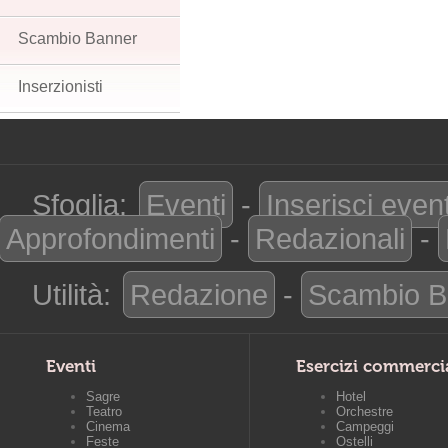
Scambio Banner
Inserzionisti
Sfoglia:
Eventi
-
Inserisci even
Approfondimenti
-
Redazionali
-
Utilità:
Redazione
-
Scambio B
Eventi
Esercizi commerci
Sagre
Hotel
Teatro
Orchestre
Cinema
Campeggi
Feste
Ostelli