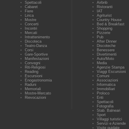
Spettacoli
Airbnb
Cabaret
Ristoranti
Fiere
IAT
Lirica
Agriturist
Mostre
Country House
Concerti
Bed & Breakfast
Incontri
Shopping
Mercati
Pizzerie
Intrattenimento
Pub
Discoteca
After Dinner
Teatro-Danza
Discoteche
Corsi
Benessere
Gare-Sportive
Divertimenti
Manifestazioni
Auto/Moto
Convegni
Media
Riti-Religiosi
Agenzie Stampa
Reading
Viaggi Escursioni
Escursioni
Comuni
Enogastronomia
Associazioni
Raduni
Informatica
Memoriali
Immobiliari
Mostre-Mercato
Proloco
Rievocazioni
Enti
Spettacoli
Fotografia
Stab. Balneari
Sport
Villaggi turistici
Servizi e Aziende
Visite guidate