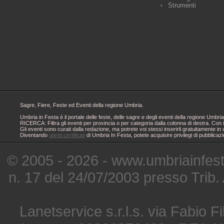
Strumenti
Sagre, Fiere, Feste ed Eventi della regione Umbria.
Umbria in Festa è il portale delle feste, delle sagre e degli eventi della regione Um
RICERCA: Filtra gli eventi per provincia o per categoria dalla colonna di destra. Con i
Gli eventi sono curati dalla redazione, ma potrete voi stessi inserirli gratuitamente i
Diventando
utenti certificati
di Umbria In Festa, potete acquisire privilegi di pubblicaz
© 2005 - 2026 - www.umbriainfes
n. 17 del 24/07/2003 presso Trib.
Lanetservice s.r.l.s. via Fabio Fi