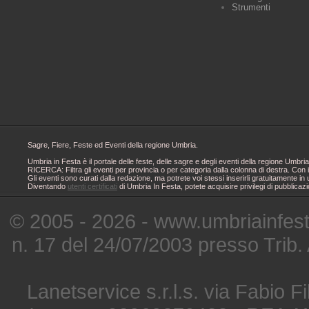
Strumenti
Sagre, Fiere, Feste ed Eventi della regione Umbria.
Umbria in Festa è il portale delle feste, delle sagre e degli eventi della regione Um
RICERCA: Filtra gli eventi per provincia o per categoria dalla colonna di destra. Con i
Gli eventi sono curati dalla redazione, ma potrete voi stessi inserirli gratuitamente i
Diventando
utenti certificati
di Umbria In Festa, potete acquisire privilegi di pubblicaz
© 2005 - 2026 - www.umbriainfes
n. 17 del 24/07/2003 presso Trib.
Lanetservice s.r.l.s. via Fabio Fi