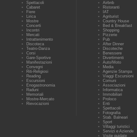
Spettacoli
Airbnb
Cabaret
Ristoranti
Fiere
IAT
Lirica
Agriturist
Mostre
Country House
Concerti
Bed & Breakfast
Incontri
Shopping
Mercati
Pizzerie
Intrattenimento
Pub
Discoteca
After Dinner
Teatro-Danza
Discoteche
Corsi
Benessere
Gare-Sportive
Divertimenti
Manifestazioni
Auto/Moto
Convegni
Media
Riti-Religiosi
Agenzie Stampa
Reading
Viaggi Escursioni
Escursioni
Comuni
Enogastronomia
Associazioni
Raduni
Informatica
Memoriali
Immobiliari
Mostre-Mercato
Proloco
Rievocazioni
Enti
Spettacoli
Fotografia
Stab. Balneari
Sport
Villaggi turistici
Servizi e Aziende
Visite guidate