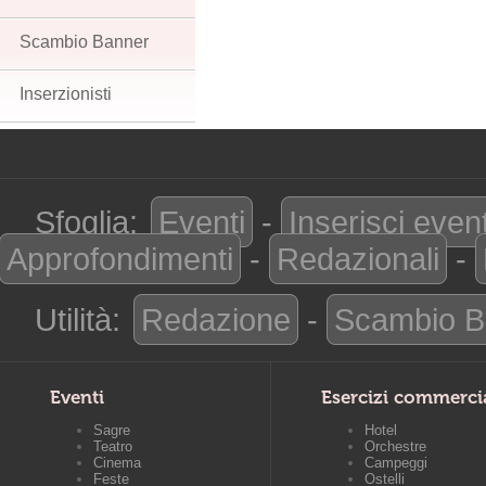
Scambio Banner
Inserzionisti
Sfoglia:
Eventi
-
Inserisci even
Approfondimenti
-
Redazionali
-
Utilità:
Redazione
-
Scambio B
Eventi
Esercizi commerci
Sagre
Hotel
Teatro
Orchestre
Cinema
Campeggi
Feste
Ostelli