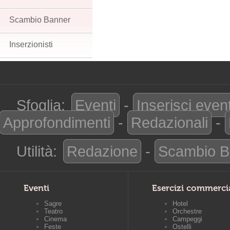
Scambio Banner
Inserzionisti
Sfoglia:
Eventi
-
Inserisci even
Approfondimenti
-
Redazionali
-
Utilità:
Redazione
-
Scambio B
Eventi
Esercizi commerci
Sagre
Hotel
Teatro
Orchestre
Cinema
Campeggi
Feste
Ostelli