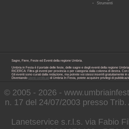
Strumenti
Sagre, Fiere, Feste ed Eventi della regione Umbria.
Umbria in Festa è il portale delle feste, delle sagre e degli eventi della regione Um
RICERCA: Filtra gli eventi per provincia o per categoria dalla colonna di destra. Con i
Gli eventi sono curati dalla redazione, ma potrete voi stessi inserirli gratuitamente i
Diventando
utenti certificati
di Umbria In Festa, potete acquisire privilegi di pubblicaz
© 2005 - 2026 - www.umbriainfes
n. 17 del 24/07/2003 presso Trib.
Lanetservice s.r.l.s. via Fabio Fi