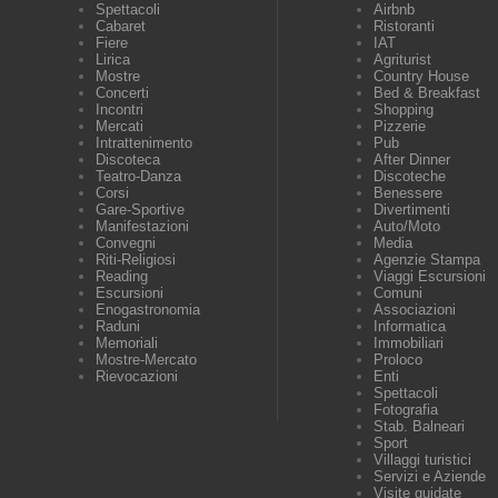
Spettacoli
Airbnb
Cabaret
Ristoranti
Fiere
IAT
Lirica
Agriturist
Mostre
Country House
Concerti
Bed & Breakfast
Incontri
Shopping
Mercati
Pizzerie
Intrattenimento
Pub
Discoteca
After Dinner
Teatro-Danza
Discoteche
Corsi
Benessere
Gare-Sportive
Divertimenti
Manifestazioni
Auto/Moto
Convegni
Media
Riti-Religiosi
Agenzie Stampa
Reading
Viaggi Escursioni
Escursioni
Comuni
Enogastronomia
Associazioni
Raduni
Informatica
Memoriali
Immobiliari
Mostre-Mercato
Proloco
Rievocazioni
Enti
Spettacoli
Fotografia
Stab. Balneari
Sport
Villaggi turistici
Servizi e Aziende
Visite guidate