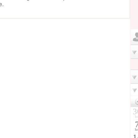
e.
3
lu
lu
1