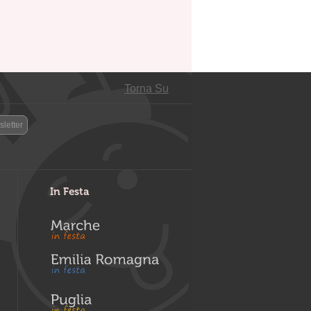
Torna Su
letter
In Festa