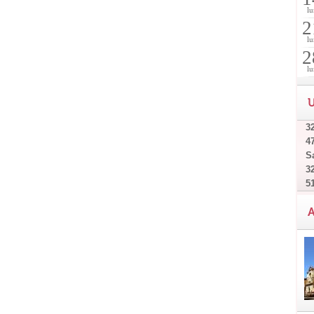
lu
2
lu
2
lu
U
32
4
Sa
32
5
A