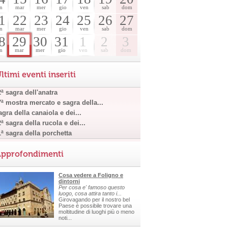
n
mar
mer
gio
ven
sab
dom
1
22
23
24
25
26
27
n
mar
mer
gio
ven
sab
dom
8
29
30
31
1
2
3
n
mar
mer
gio
ven
sab
dom
ltimi eventi inseriti
ª sagra dell'anatra
7ª mostra mercato e sagra della...
gra della canaiola e dei...
ª sagra della rucola e dei...
1ª sagra della porchetta
pprofondimenti
Cosa vedere a Foligno e
dintorni
Per cosa e' famoso questo
luogo, cosa attira tanto i...
Girovagando per il nostro bel
Paese è possibile trovare una
moltitudine di luoghi più o meno
noti...