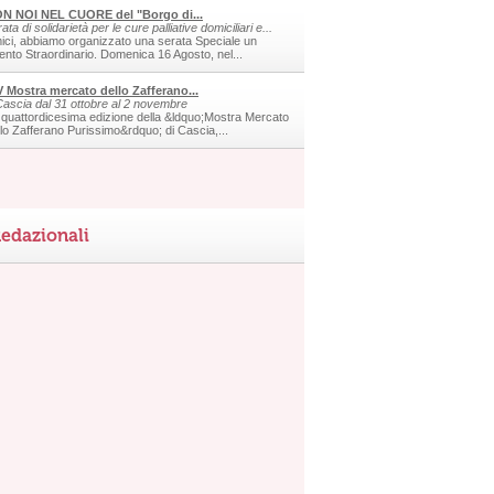
N NOI NEL CUORE del "Borgo di...
ata di solidarietà per le cure palliative domiciliari e...
ici, abbiamo organizzato una serata Speciale un
ento Straordinario. Domenica 16 Agosto, nel...
V Mostra mercato dello Zafferano...
Cascia dal 31 ottobre al 2 novembre
 quattordicesima edizione della &ldquo;Mostra Mercato
llo Zafferano Purissimo&rdquo; di Cascia,...
edazionali