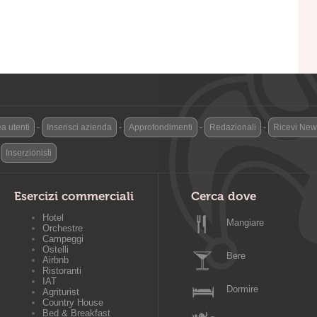
a utenti
-
Inserisci azienda
-
Approfondimenti
-
Redazionali
-
Ricevi News
-
Inserzionisti
Esercizi commerciali
Cerca dove
Hotel
Mangiare
Orchestre
Campeggi
Ostelli
Bere
Airbnb
Ristoranti
IAT
Dormire
Agriturist
Country House
Bed & Breakfast