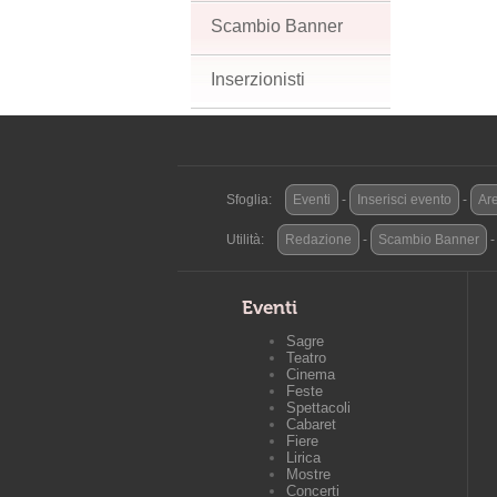
Scambio Banner
Inserzionisti
Sfoglia:
Eventi
-
Inserisci evento
-
Are
Utilità:
Redazione
-
Scambio Banner
Eventi
Sagre
Teatro
Cinema
Feste
Spettacoli
Cabaret
Fiere
Lirica
Mostre
Concerti