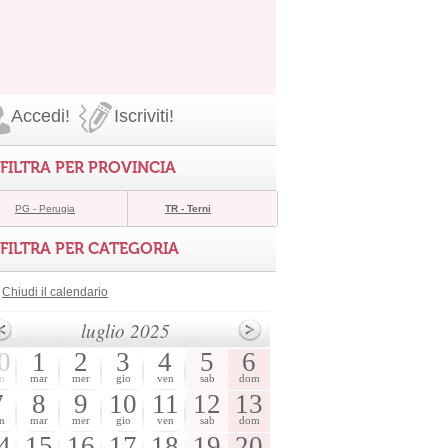
Accedi!
Iscriviti!
FILTRA PER PROVINCIA
PG - Perugia
TR - Terni
FILTRA PER CATEGORIA
Chiudi il calendario
luglio 2025
0
1
2
3
4
5
6
n
mar
mer
gio
ven
sab
dom
7
8
9
10
11
12
13
n
mar
mer
gio
ven
sab
dom
4
15
16
17
18
19
20