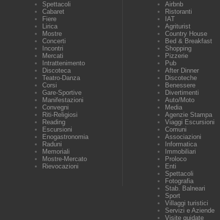
Spettacoli
Airbnb
Cabaret
Ristoranti
Fiere
IAT
Lirica
Agriturist
Mostre
Country House
Concerti
Bed & Breakfast
Incontri
Shopping
Mercati
Pizzerie
Intrattenimento
Pub
Discoteca
After Dinner
Teatro-Danza
Discoteche
Corsi
Benessere
Gare-Sportive
Divertimenti
Manifestazioni
Auto/Moto
Convegni
Media
Riti-Religiosi
Agenzie Stampa
Reading
Viaggi Escursioni
Escursioni
Comuni
Enogastronomia
Associazioni
Raduni
Informatica
Memoriali
Immobiliari
Mostre-Mercato
Proloco
Rievocazioni
Enti
Spettacoli
Fotografia
Stab. Balneari
Sport
Villaggi turistici
Servizi e Aziende
Visite guidate