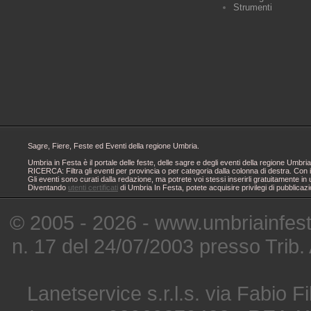
Strumenti
Sagre, Fiere, Feste ed Eventi della regione Umbria.
Umbria in Festa è il portale delle feste, delle sagre e degli eventi della regione Um
RICERCA: Filtra gli eventi per provincia o per categoria dalla colonna di destra. Con i
Gli eventi sono curati dalla redazione, ma potrete voi stessi inserirli gratuitamente i
Diventando
utenti certificati
di Umbria In Festa, potete acquisire privilegi di pubblicaz
© 2005 - 2026 - www.umbriainfes
n. 17 del 24/07/2003 presso Trib.
Lanetservice s.r.l.s. via Fabio Fi