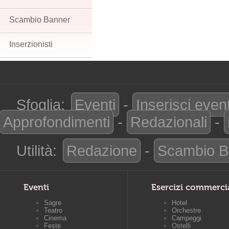
Scambio Banner
Inserzionisti
Sfoglia:
Eventi
-
Inserisci even
Approfondimenti
-
Redazionali
-
Utilità:
Redazione
-
Scambio B
Eventi
Esercizi commerci
Sagre
Hotel
Teatro
Orchestre
Cinema
Campeggi
Feste
Ostelli