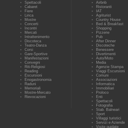
Spettacoli
Airbnb
Cabaret
Ristoranti
Fiere
IAT
Lirica
Agriturist
Mostre
Country House
Concerti
Bed & Breakfast
Incontri
Shopping
Mercati
Pizzerie
Intrattenimento
Pub
Discoteca
After Dinner
Teatro-Danza
Discoteche
Corsi
Benessere
Gare-Sportive
Divertimenti
Manifestazioni
Auto/Moto
Convegni
Media
Riti-Religiosi
Agenzie Stampa
Reading
Viaggi Escursioni
Escursioni
Comuni
Enogastronomia
Associazioni
Raduni
Informatica
Memoriali
Immobiliari
Mostre-Mercato
Proloco
Rievocazioni
Enti
Spettacoli
Fotografia
Stab. Balneari
Sport
Villaggi turistici
Servizi e Aziende
Visite guidate