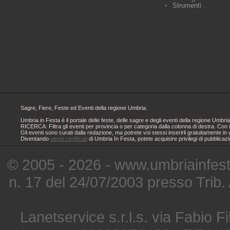
Strumenti
Sagre, Fiere, Feste ed Eventi della regione Umbria.
Umbria in Festa è il portale delle feste, delle sagre e degli eventi della regione Um
RICERCA: Filtra gli eventi per provincia o per categoria dalla colonna di destra. Con i
Gli eventi sono curati dalla redazione, ma potrete voi stessi inserirli gratuitamente i
Diventando
utenti certificati
di Umbria In Festa, potete acquisire privilegi di pubblicaz
© 2005 - 2026 - www.umbriainfes
n. 17 del 24/07/2003 presso Trib.
Lanetservice s.r.l.s. via Fabio Fi