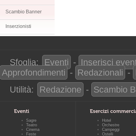
Scambio Banner
Inserzionisti
Sfoglia:
Eventi
-
Inserisci even
Approfondimenti
-
Redazionali
-
Utilità:
Redazione
-
Scambio B
Eventi
Esercizi commerci
Sagre
Hotel
Teatro
Orchestre
Cinema
Campeggi
Feste
Ostelli