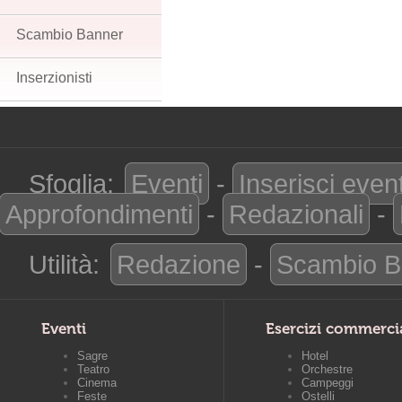
Scambio Banner
Inserzionisti
Sfoglia:
Eventi
-
Inserisci even
Approfondimenti
-
Redazionali
-
Utilità:
Redazione
-
Scambio B
Eventi
Esercizi commerci
Sagre
Hotel
Teatro
Orchestre
Cinema
Campeggi
Feste
Ostelli