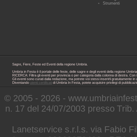
Strumenti
Sagre, Fiere, Feste ed Eventi della regione Umbria.
Umbria in Festa è il portale delle feste, delle sagre e degli eventi della regione Um
RICERCA: Filtra gli eventi per provincia o per categoria dalla colonna di destra. Con i
Gli eventi sono curati dalla redazione, ma potrete voi stessi inserirli gratuitamente i
Diventando
utenti certificati
di Umbria In Festa, potete acquisire privilegi di pubblicaz
© 2005 - 2026 - www.umbriainfes
n. 17 del 24/07/2003 presso Trib.
Lanetservice s.r.l.s. via Fabio Fi