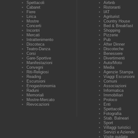
Spettacoli
Airbnb
Cabaret
Ristoranti
Fiere
IAT
Lirica
Agriturist
Mostre
Country House
Concerti
Bed & Breakfast
Incontri
Shopping
Mercati
Pizzerie
Intrattenimento
Pub
Discoteca
After Dinner
Teatro-Danza
Discoteche
Corsi
Benessere
Gare-Sportive
Divertimenti
Manifestazioni
Auto/Moto
Convegni
Media
Riti-Religiosi
Agenzie Stampa
Reading
Viaggi Escursioni
Escursioni
Comuni
Enogastronomia
Associazioni
Raduni
Informatica
Memoriali
Immobiliari
Mostre-Mercato
Proloco
Rievocazioni
Enti
Spettacoli
Fotografia
Stab. Balneari
Sport
Villaggi turistici
Servizi e Aziende
Visite guidate