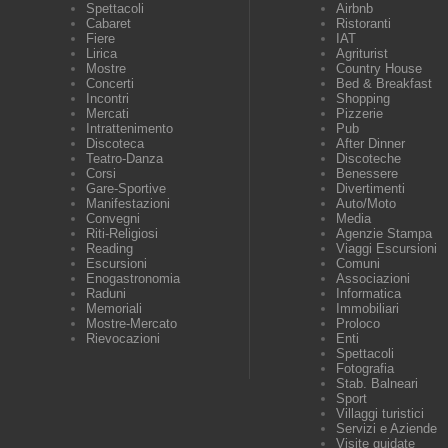
Spettacoli
Airbnb
Cabaret
Ristoranti
Fiere
IAT
Lirica
Agriturist
Mostre
Country House
Concerti
Bed & Breakfast
Incontri
Shopping
Mercati
Pizzerie
Intrattenimento
Pub
Discoteca
After Dinner
Teatro-Danza
Discoteche
Corsi
Benessere
Gare-Sportive
Divertimenti
Manifestazioni
Auto/Moto
Convegni
Media
Riti-Religiosi
Agenzie Stampa
Reading
Viaggi Escursioni
Escursioni
Comuni
Enogastronomia
Associazioni
Raduni
Informatica
Memoriali
Immobiliari
Mostre-Mercato
Proloco
Rievocazioni
Enti
Spettacoli
Fotografia
Stab. Balneari
Sport
Villaggi turistici
Servizi e Aziende
Visite guidate