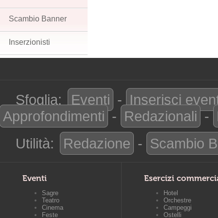
Scambio Banner
Inserzionisti
Sfoglia:
Eventi
-
Inserisci even
Approfondimenti
-
Redazionali
-
Utilità:
Redazione
-
Scambio B
Eventi
Esercizi commerci
Sagre
Hotel
Teatro
Orchestre
Cinema
Campeggi
Feste
Ostelli