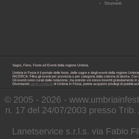
Strumenti
Sagre, Fiere, Feste ed Eventi della regione Umbria.
Umbria in Festa è il portale delle feste, delle sagre e degli eventi della regione Um
RICERCA: Filtra gli eventi per provincia o per categoria dalla colonna di destra. Con i
Gli eventi sono curati dalla redazione, ma potrete voi stessi inserirli gratuitamente i
Diventando
utenti certificati
di Umbria In Festa, potete acquisire privilegi di pubblicaz
© 2005 - 2026 - www.umbriainfes
n. 17 del 24/07/2003 presso Trib.
Lanetservice s.r.l.s. via Fabio Fi