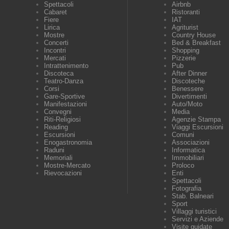
Spettacoli
Airbnb
Cabaret
Ristoranti
Fiere
IAT
Lirica
Agriturist
Mostre
Country House
Concerti
Bed & Breakfast
Incontri
Shopping
Mercati
Pizzerie
Intrattenimento
Pub
Discoteca
After Dinner
Teatro-Danza
Discoteche
Corsi
Benessere
Gare-Sportive
Divertimenti
Manifestazioni
Auto/Moto
Convegni
Media
Riti-Religiosi
Agenzie Stampa
Reading
Viaggi Escursioni
Escursioni
Comuni
Enogastronomia
Associazioni
Raduni
Informatica
Memoriali
Immobiliari
Mostre-Mercato
Proloco
Rievocazioni
Enti
Spettacoli
Fotografia
Stab. Balneari
Sport
Villaggi turistici
Servizi e Aziende
Visite guidate