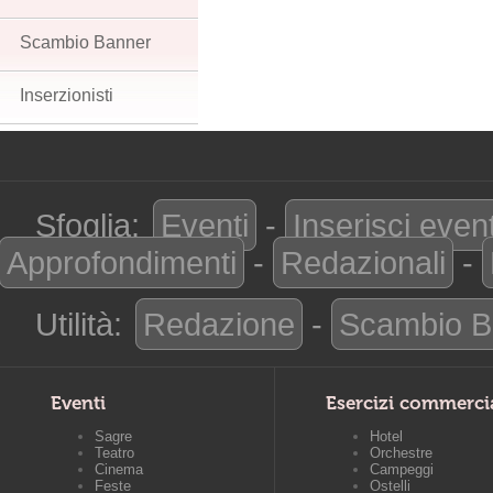
Scambio Banner
Inserzionisti
Sfoglia:
Eventi
-
Inserisci even
Approfondimenti
-
Redazionali
-
Utilità:
Redazione
-
Scambio B
Eventi
Esercizi commerci
Sagre
Hotel
Teatro
Orchestre
Cinema
Campeggi
Feste
Ostelli