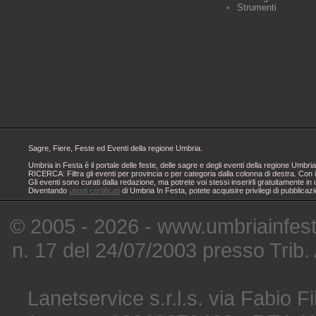
Strumenti
Sagre, Fiere, Feste ed Eventi della regione Umbria.
Umbria in Festa è il portale delle feste, delle sagre e degli eventi della regione Um
RICERCA: Filtra gli eventi per provincia o per categoria dalla colonna di destra. Con i
Gli eventi sono curati dalla redazione, ma potrete voi stessi inserirli gratuitamente i
Diventando
utenti certificati
di Umbria In Festa, potete acquisire privilegi di pubblicaz
© 2005 - 2026 - www.umbriainfes
n. 17 del 24/07/2003 presso Trib.
Lanetservice s.r.l.s. via Fabio Fi