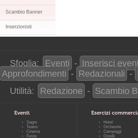
Scambio Banner
Inserzionisti
Sfoglia:
Eventi
-
Inserisci even
Approfondimenti
-
Redazionali
-
Utilità:
Redazione
-
Scambio B
Eventi
Esercizi commerci
Sagre
Hotel
Teatro
Orchestre
Cinema
Campeggi
Feste
Ostelli