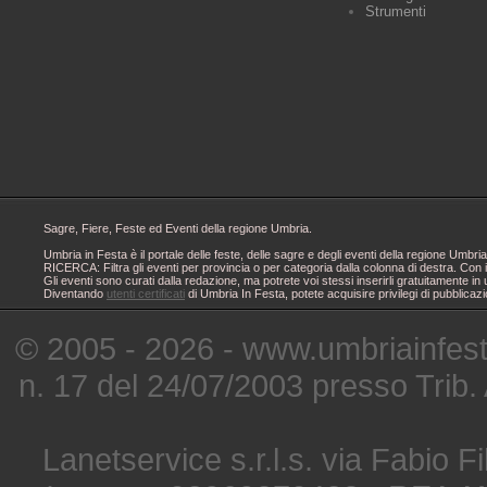
Strumenti
Sagre, Fiere, Feste ed Eventi della regione Umbria.
Umbria in Festa è il portale delle feste, delle sagre e degli eventi della regione Um
RICERCA: Filtra gli eventi per provincia o per categoria dalla colonna di destra. Con i
Gli eventi sono curati dalla redazione, ma potrete voi stessi inserirli gratuitamente i
Diventando
utenti certificati
di Umbria In Festa, potete acquisire privilegi di pubblicaz
© 2005 - 2026 - www.umbriainfes
n. 17 del 24/07/2003 presso Trib.
Lanetservice s.r.l.s. via Fabio Fi