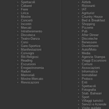
Spettacoli
Airbnb
Cabaret
Ristoranti
Fiere
IAT
Lirica
Agriturist
Mostre
Country House
Concerti
Bed & Breakfast
Incontri
Shopping
Mercati
Pizzerie
Intrattenimento
Pub
Discoteca
After Dinner
Teatro-Danza
Discoteche
Corsi
Benessere
Gare-Sportive
Divertimenti
Manifestazioni
Auto/Moto
Convegni
Media
Riti-Religiosi
Agenzie Stampa
Reading
Viaggi Escursioni
Escursioni
Comuni
Enogastronomia
Associazioni
Raduni
Informatica
Memoriali
Immobiliari
Mostre-Mercato
Proloco
Rievocazioni
Enti
Spettacoli
Fotografia
Stab. Balneari
Sport
Villaggi turistici
Servizi e Aziende
Visite guidate