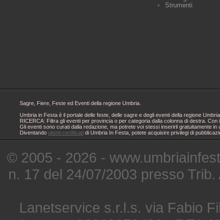
Strumenti
Sagre, Fiere, Feste ed Eventi della regione Umbria.
Umbria in Festa è il portale delle feste, delle sagre e degli eventi della regione Um
RICERCA: Filtra gli eventi per provincia o per categoria dalla colonna di destra. Con i
Gli eventi sono curati dalla redazione, ma potrete voi stessi inserirli gratuitamente i
Diventando
utenti certificati
di Umbria In Festa, potete acquisire privilegi di pubblicaz
© 2005 - 2026 - www.umbriainfes
n. 17 del 24/07/2003 presso Trib.
Lanetservice s.r.l.s. via Fabio Fi