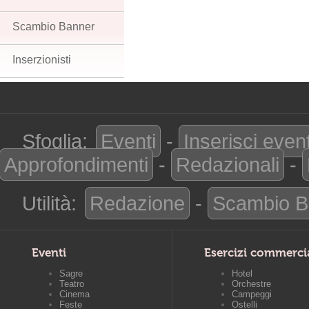
Scambio Banner
Inserzionisti
Sfoglia:
Eventi
-
Inserisci even
Approfondimenti
-
Redazionali
-
Utilità:
Redazione
-
Scambio B
Eventi
Esercizi commerci
Sagre
Hotel
Teatro
Orchestre
Cinema
Campeggi
Feste
Ostelli