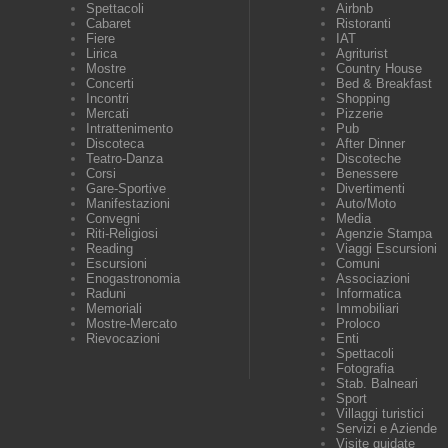
Spettacoli
Airbnb
Cabaret
Ristoranti
Fiere
IAT
Lirica
Agriturist
Mostre
Country House
Concerti
Bed & Breakfast
Incontri
Shopping
Mercati
Pizzerie
Intrattenimento
Pub
Discoteca
After Dinner
Teatro-Danza
Discoteche
Corsi
Benessere
Gare-Sportive
Divertimenti
Manifestazioni
Auto/Moto
Convegni
Media
Riti-Religiosi
Agenzie Stampa
Reading
Viaggi Escursioni
Escursioni
Comuni
Enogastronomia
Associazioni
Raduni
Informatica
Memoriali
Immobiliari
Mostre-Mercato
Proloco
Rievocazioni
Enti
Spettacoli
Fotografia
Stab. Balneari
Sport
Villaggi turistici
Servizi e Aziende
Visite guidate