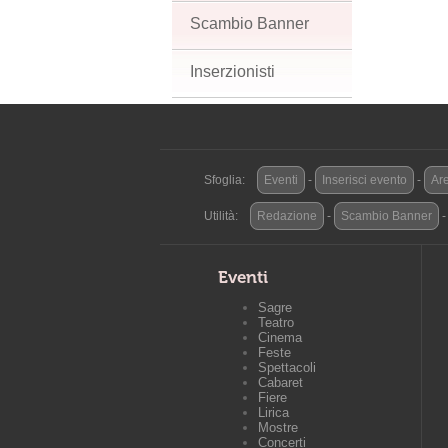
Scambio Banner
Inserzionisti
Sfoglia:
Eventi
-
Inserisci evento
-
Are
Utilità:
Redazione
-
Scambio Banner
Eventi
Sagre
Teatro
Cinema
Feste
Spettacoli
Cabaret
Fiere
Lirica
Mostre
Concerti