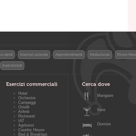
a utenti
-
Inserisci azienda
-
Approfondimenti
-
Redazionali
-
Ricevi News
-
Inserzionisti
Esercizi commerciali
Cerca dove
Hotel
Mangiare
Orchestre
Campeggi
Ostelli
Bere
Airbnb
Ristoranti
IAT
Dormire
Agriturist
Country House
Bed & Breakfast