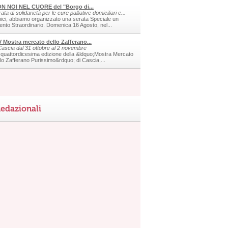
N NOI NEL CUORE del "Borgo di...
ata di solidarietà per le cure palliative domiciliari e...
ici, abbiamo organizzato una serata Speciale un
ento Straordinario. Domenica 16 Agosto, nel...
V Mostra mercato dello Zafferano...
Cascia dal 31 ottobre al 2 novembre
 quattordicesima edizione della &ldquo;Mostra Mercato
llo Zafferano Purissimo&rdquo; di Cascia,...
edazionali