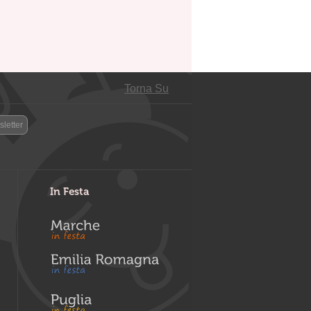
Torna Su
letter
In Festa