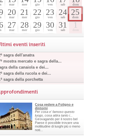
n
mar
mer
gio
ven
sab
dom
9
20
21
22
23
24
25
n
mar
mer
gio
ven
sab
dom
6
27
28
29
30
31
1
n
mar
mer
gio
ven
sab
dom
ltimi eventi inseriti
ª sagra dell'anatra
7ª mostra mercato e sagra della...
gra della canaiola e dei...
ª sagra della rucola e dei...
1ª sagra della porchetta
pprofondimenti
Cosa vedere a Foligno e
dintorni
Per cosa e' famoso questo
luogo, cosa attira tanto i...
Girovagando per il nostro bel
Paese è possibile trovare una
moltitudine di luoghi più o meno
noti...