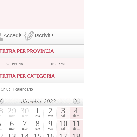
Accedi!
Iscriviti!
FILTRA PER PROVINCIA
PG - Perugia
TR - Terni
FILTRA PER CATEGORIA
Chiudi il calendario
dicembre 2022
8
29
30
1
2
3
4
n
mar
mer
gio
ven
sab
dom
5
6
7
8
9
10
11
n
mar
mer
gio
ven
sab
dom
2
13
14
15
16
17
18