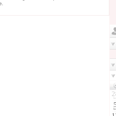
e.
2
lu
lu
1