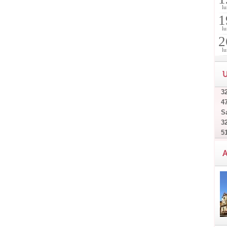
lu
1
lu
2
lu
U
32
4
Sa
32
5
A