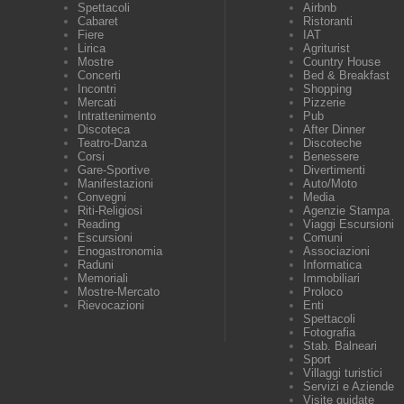
Spettacoli
Airbnb
Cabaret
Ristoranti
Fiere
IAT
Lirica
Agriturist
Mostre
Country House
Concerti
Bed & Breakfast
Incontri
Shopping
Mercati
Pizzerie
Intrattenimento
Pub
Discoteca
After Dinner
Teatro-Danza
Discoteche
Corsi
Benessere
Gare-Sportive
Divertimenti
Manifestazioni
Auto/Moto
Convegni
Media
Riti-Religiosi
Agenzie Stampa
Reading
Viaggi Escursioni
Escursioni
Comuni
Enogastronomia
Associazioni
Raduni
Informatica
Memoriali
Immobiliari
Mostre-Mercato
Proloco
Rievocazioni
Enti
Spettacoli
Fotografia
Stab. Balneari
Sport
Villaggi turistici
Servizi e Aziende
Visite guidate