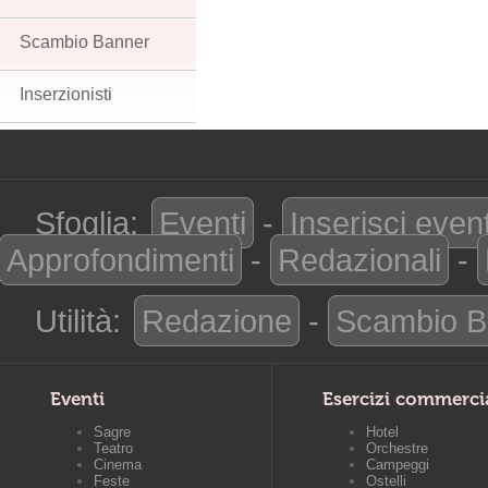
Scambio Banner
Inserzionisti
Sfoglia:
Eventi
-
Inserisci even
Approfondimenti
-
Redazionali
-
Utilità:
Redazione
-
Scambio B
Eventi
Esercizi commerci
Sagre
Hotel
Teatro
Orchestre
Cinema
Campeggi
Feste
Ostelli