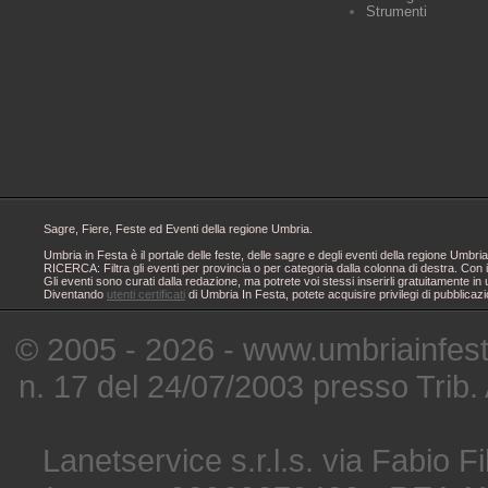
Strumenti
Sagre, Fiere, Feste ed Eventi della regione Umbria.
Umbria in Festa è il portale delle feste, delle sagre e degli eventi della regione Um
RICERCA: Filtra gli eventi per provincia o per categoria dalla colonna di destra. Con i
Gli eventi sono curati dalla redazione, ma potrete voi stessi inserirli gratuitamente i
Diventando
utenti certificati
di Umbria In Festa, potete acquisire privilegi di pubblicaz
© 2005 - 2026 - www.umbriainfes
n. 17 del 24/07/2003 presso Trib.
Lanetservice s.r.l.s. via Fabio Fi