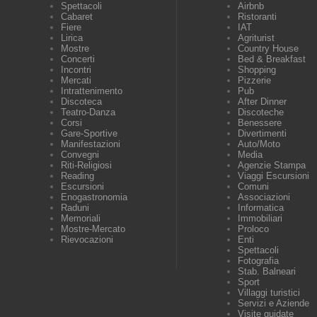
Spettacoli
Airbnb
Cabaret
Ristoranti
Fiere
IAT
Lirica
Agriturist
Mostre
Country House
Concerti
Bed & Breakfast
Incontri
Shopping
Mercati
Pizzerie
Intrattenimento
Pub
Discoteca
After Dinner
Teatro-Danza
Discoteche
Corsi
Benessere
Gare-Sportive
Divertimenti
Manifestazioni
Auto/Moto
Convegni
Media
Riti-Religiosi
Agenzie Stampa
Reading
Viaggi Escursioni
Escursioni
Comuni
Enogastronomia
Associazioni
Raduni
Informatica
Memoriali
Immobiliari
Mostre-Mercato
Proloco
Rievocazioni
Enti
Spettacoli
Fotografia
Stab. Balneari
Sport
Villaggi turistici
Servizi e Aziende
Visite guidate