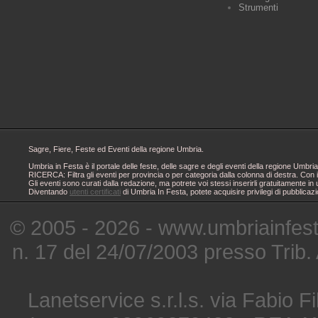
Strumenti
Sagre, Fiere, Feste ed Eventi della regione Umbria.
Umbria in Festa è il portale delle feste, delle sagre e degli eventi della regione Um
RICERCA: Filtra gli eventi per provincia o per categoria dalla colonna di destra. Con i
Gli eventi sono curati dalla redazione, ma potrete voi stessi inserirli gratuitamente i
Diventando
utenti certificati
di Umbria In Festa, potete acquisire privilegi di pubblicaz
© 2005 - 2026 - www.umbriainfes
n. 17 del 24/07/2003 presso Trib.
Lanetservice s.r.l.s. via Fabio Fi