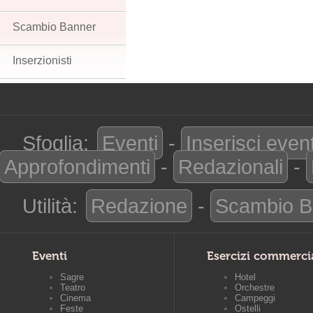
Scambio Banner
Inserzionisti
Sfoglia:
Eventi
-
Inserisci even
Approfondimenti
-
Redazionali
-
Utilità:
Redazione
-
Scambio B
Eventi
Esercizi commerci
Sagre
Hotel
Teatro
Orchestre
Cinema
Campeggi
Feste
Ostelli