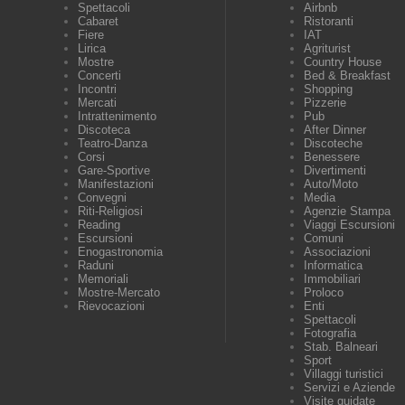
Spettacoli
Airbnb
Cabaret
Ristoranti
Fiere
IAT
Lirica
Agriturist
Mostre
Country House
Concerti
Bed & Breakfast
Incontri
Shopping
Mercati
Pizzerie
Intrattenimento
Pub
Discoteca
After Dinner
Teatro-Danza
Discoteche
Corsi
Benessere
Gare-Sportive
Divertimenti
Manifestazioni
Auto/Moto
Convegni
Media
Riti-Religiosi
Agenzie Stampa
Reading
Viaggi Escursioni
Escursioni
Comuni
Enogastronomia
Associazioni
Raduni
Informatica
Memoriali
Immobiliari
Mostre-Mercato
Proloco
Rievocazioni
Enti
Spettacoli
Fotografia
Stab. Balneari
Sport
Villaggi turistici
Servizi e Aziende
Visite guidate