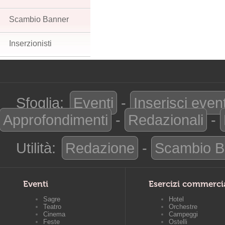
Scambio Banner
Inserzionisti
Sfoglia:
Eventi
-
Inserisci even
Approfondimenti
-
Redazionali
-
Utilità:
Redazione
-
Scambio B
Eventi
Esercizi commerci
Sagre
Hotel
Teatro
Orchestre
Cinema
Campeggi
Feste
Ostelli