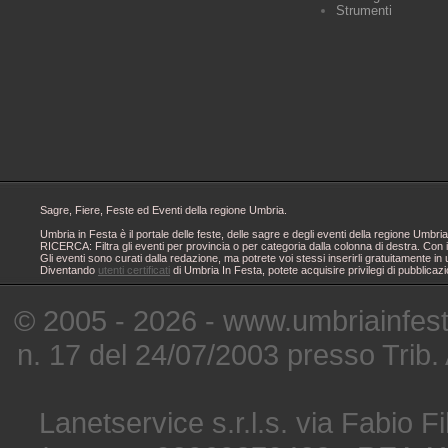
Strumenti
Sagre, Fiere, Feste ed Eventi della regione Umbria.
Umbria in Festa è il portale delle feste, delle sagre e degli eventi della regione Um
RICERCA: Filtra gli eventi per provincia o per categoria dalla colonna di destra. Con i
Gli eventi sono curati dalla redazione, ma potrete voi stessi inserirli gratuitamente i
Diventando
utenti certificati
di Umbria In Festa, potete acquisire privilegi di pubblicaz
© 2005 - 2026 - www.umbriainfes
n. 17 del 24/07/2003 presso Trib.
Lanetservice s.r.l.s. via Fabio Fi