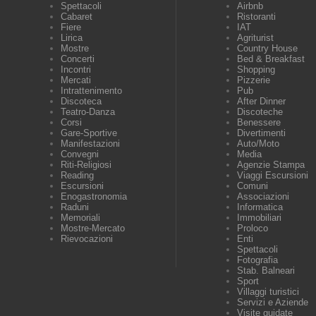
Spettacoli
Airbnb
Cabaret
Ristoranti
Fiere
IAT
Lirica
Agriturist
Mostre
Country House
Concerti
Bed & Breakfast
Incontri
Shopping
Mercati
Pizzerie
Intrattenimento
Pub
Discoteca
After Dinner
Teatro-Danza
Discoteche
Corsi
Benessere
Gare-Sportive
Divertimenti
Manifestazioni
Auto/Moto
Convegni
Media
Riti-Religiosi
Agenzie Stampa
Reading
Viaggi Escursioni
Escursioni
Comuni
Enogastronomia
Associazioni
Raduni
Informatica
Memoriali
Immobiliari
Mostre-Mercato
Proloco
Rievocazioni
Enti
Spettacoli
Fotografia
Stab. Balneari
Sport
Villaggi turistici
Servizi e Aziende
Visite guidate