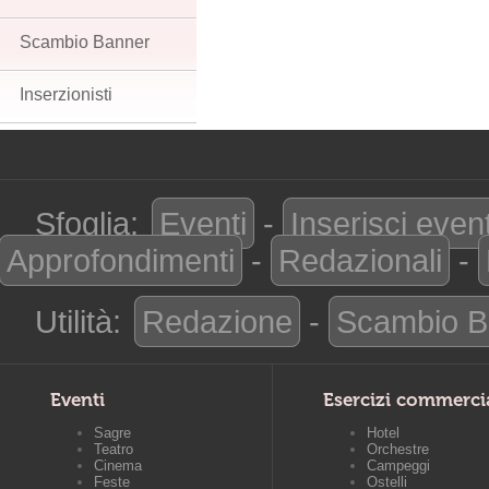
Scambio Banner
Inserzionisti
Sfoglia:
Eventi
-
Inserisci even
Approfondimenti
-
Redazionali
-
Utilità:
Redazione
-
Scambio B
Eventi
Esercizi commerci
Sagre
Hotel
Teatro
Orchestre
Cinema
Campeggi
Feste
Ostelli