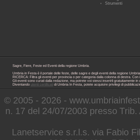
Strumenti
Sagre, Fiere, Feste ed Eventi della regione Umbria.
Umbria in Festa è il portale delle feste, delle sagre e degli eventi della regione Um
RICERCA: Filtra gli eventi per provincia o per categoria dalla colonna di destra. Con i
Gli eventi sono curati dalla redazione, ma potrete voi stessi inserirli gratuitamente i
Diventando
utenti certificati
di Umbria In Festa, potete acquisire privilegi di pubblicaz
© 2005 - 2026 - www.umbriainfes
n. 17 del 24/07/2003 presso Trib.
Lanetservice s.r.l.s. via Fabio Fi