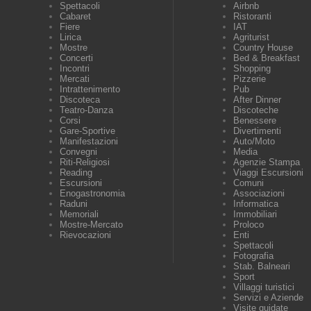
Spettacoli
Airbnb
Cabaret
Ristoranti
Fiere
IAT
Lirica
Agriturist
Mostre
Country House
Concerti
Bed & Breakfast
Incontri
Shopping
Mercati
Pizzerie
Intrattenimento
Pub
Discoteca
After Dinner
Teatro-Danza
Discoteche
Corsi
Benessere
Gare-Sportive
Divertimenti
Manifestazioni
Auto/Moto
Convegni
Media
Riti-Religiosi
Agenzie Stampa
Reading
Viaggi Escursioni
Escursioni
Comuni
Enogastronomia
Associazioni
Raduni
Informatica
Memoriali
Immobiliari
Mostre-Mercato
Proloco
Rievocazioni
Enti
Spettacoli
Fotografia
Stab. Balneari
Sport
Villaggi turistici
Servizi e Aziende
Visite guidate