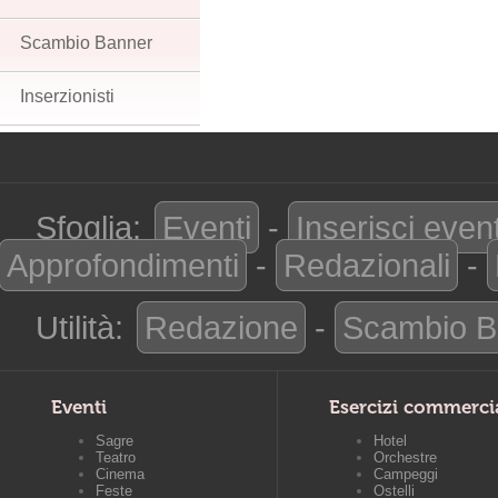
Scambio Banner
Inserzionisti
Sfoglia:
Eventi
-
Inserisci even
Approfondimenti
-
Redazionali
-
Utilità:
Redazione
-
Scambio B
Eventi
Esercizi commerci
Sagre
Hotel
Teatro
Orchestre
Cinema
Campeggi
Feste
Ostelli