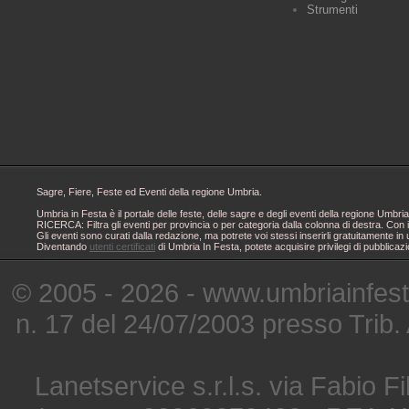
Strumenti
Sagre, Fiere, Feste ed Eventi della regione Umbria.
Umbria in Festa è il portale delle feste, delle sagre e degli eventi della regione Um
RICERCA: Filtra gli eventi per provincia o per categoria dalla colonna di destra. Con i
Gli eventi sono curati dalla redazione, ma potrete voi stessi inserirli gratuitamente i
Diventando
utenti certificati
di Umbria In Festa, potete acquisire privilegi di pubblicaz
© 2005 - 2026 - www.umbriainfes
n. 17 del 24/07/2003 presso Trib.
Lanetservice s.r.l.s. via Fabio Fi