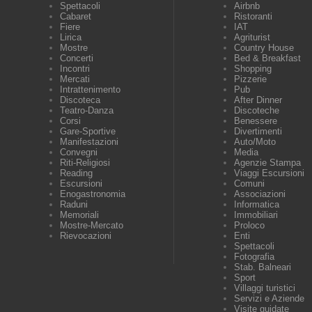
Spettacoli
Airbnb
Cabaret
Ristoranti
Fiere
IAT
Lirica
Agriturist
Mostre
Country House
Concerti
Bed & Breakfast
Incontri
Shopping
Mercati
Pizzerie
Intrattenimento
Pub
Discoteca
After Dinner
Teatro-Danza
Discoteche
Corsi
Benessere
Gare-Sportive
Divertimenti
Manifestazioni
Auto/Moto
Convegni
Media
Riti-Religiosi
Agenzie Stampa
Reading
Viaggi Escursioni
Escursioni
Comuni
Enogastronomia
Associazioni
Raduni
Informatica
Memoriali
Immobiliari
Mostre-Mercato
Proloco
Rievocazioni
Enti
Spettacoli
Fotografia
Stab. Balneari
Sport
Villaggi turistici
Servizi e Aziende
Visite guidate