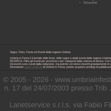
Strumenti
Sagre, Fiere, Feste ed Eventi della regione Umbria.
Umbria in Festa è il portale delle feste, delle sagre e degli eventi della regione Um
RICERCA: Filtra gli eventi per provincia o per categoria dalla colonna di destra. Con i
Gli eventi sono curati dalla redazione, ma potrete voi stessi inserirli gratuitamente i
Diventando
utenti certificati
di Umbria In Festa, potete acquisire privilegi di pubblicaz
© 2005 - 2026 - www.umbriainfes
n. 17 del 24/07/2003 presso Trib.
Lanetservice s.r.l.s. via Fabio Fi