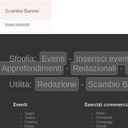
Scambio Banner
Inserzionisti
Sfoglia:
Eventi
-
Inserisci even
Approfondimenti
-
Redazionali
-
Utilità:
Redazione
-
Scambio B
Eventi
Esercizi commerci
Sagre
Hotel
Teatro
Orchestre
Cinema
Campeggi
Feste
Ostelli