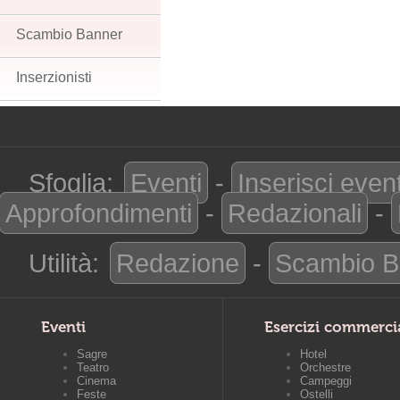
Scambio Banner
Inserzionisti
Sfoglia:
Eventi
-
Inserisci even
Approfondimenti
-
Redazionali
-
Utilità:
Redazione
-
Scambio B
Eventi
Esercizi commerci
Sagre
Hotel
Teatro
Orchestre
Cinema
Campeggi
Feste
Ostelli