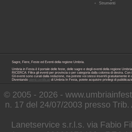
Strumenti
Sagre, Fiere, Feste ed Eventi della regione Umbria.
Umbria in Festa è il portale delle feste, delle sagre e degli eventi della regione Um
RICERCA: Filtra gli eventi per provincia o per categoria dalla colonna di destra. Con i
Gli eventi sono curati dalla redazione, ma potrete voi stessi inserirli gratuitamente i
Diventando
utenti certificati
di Umbria In Festa, potete acquisire privilegi di pubblicaz
© 2005 - 2026 - www.umbriainfes
n. 17 del 24/07/2003 presso Trib.
Lanetservice s.r.l.s. via Fabio Fi