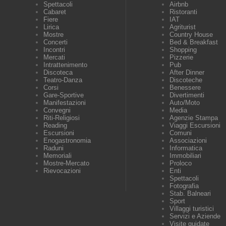
Spettacoli
Airbnb
Cabaret
Ristoranti
Fiere
IAT
Lirica
Agriturist
Mostre
Country House
Concerti
Bed & Breakfast
Incontri
Shopping
Mercati
Pizzerie
Intrattenimento
Pub
Discoteca
After Dinner
Teatro-Danza
Discoteche
Corsi
Benessere
Gare-Sportive
Divertimenti
Manifestazioni
Auto/Moto
Convegni
Media
Riti-Religiosi
Agenzie Stampa
Reading
Viaggi Escursioni
Escursioni
Comuni
Enogastronomia
Associazioni
Raduni
Informatica
Memoriali
Immobiliari
Mostre-Mercato
Proloco
Rievocazioni
Enti
Spettacoli
Fotografia
Stab. Balneari
Sport
Villaggi turistici
Servizi e Aziende
Visite guidate