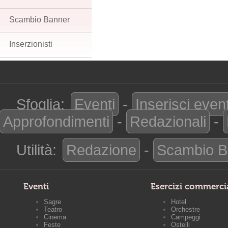
Scambio Banner
Inserzionisti
Sfoglia:
Eventi
-
Inserisci even
Approfondimenti
-
Redazionali
-
Utilità:
Redazione
-
Scambio B
Eventi
Esercizi commerci
Sagre
Hotel
Teatro
Orchestre
Cinema
Campeggi
Feste
Ostelli