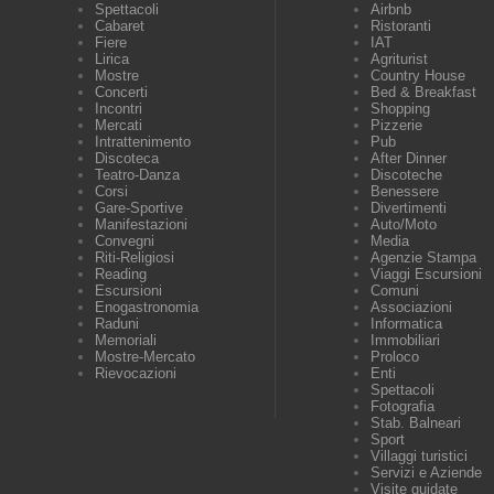
Spettacoli
Airbnb
Cabaret
Ristoranti
Fiere
IAT
Lirica
Agriturist
Mostre
Country House
Concerti
Bed & Breakfast
Incontri
Shopping
Mercati
Pizzerie
Intrattenimento
Pub
Discoteca
After Dinner
Teatro-Danza
Discoteche
Corsi
Benessere
Gare-Sportive
Divertimenti
Manifestazioni
Auto/Moto
Convegni
Media
Riti-Religiosi
Agenzie Stampa
Reading
Viaggi Escursioni
Escursioni
Comuni
Enogastronomia
Associazioni
Raduni
Informatica
Memoriali
Immobiliari
Mostre-Mercato
Proloco
Rievocazioni
Enti
Spettacoli
Fotografia
Stab. Balneari
Sport
Villaggi turistici
Servizi e Aziende
Visite guidate