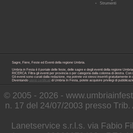
Strumenti
Sagre, Fiere, Feste ed Eventi della regione Umbria.
Umbria in Festa è il portale delle feste, delle sagre e degli eventi della regione Um
RICERCA: Filtra gli eventi per provincia o per categoria dalla colonna di destra. Con i
Gli eventi sono curati dalla redazione, ma potrete voi stessi inserirli gratuitamente i
Diventando
utenti certificati
di Umbria In Festa, potete acquisire privilegi di pubblicaz
© 2005 - 2026 - www.umbriainfes
n. 17 del 24/07/2003 presso Trib.
Lanetservice s.r.l.s. via Fabio Fi