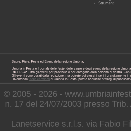
Strumenti
Sagre, Fiere, Feste ed Eventi della regione Umbria.
Umbria in Festa è il portale delle feste, delle sagre e degli eventi della regione Um
RICERCA: Filtra gli eventi per provincia o per categoria dalla colonna di destra. Con i
Gli eventi sono curati dalla redazione, ma potrete voi stessi inserirli gratuitamente i
Diventando
utenti certificati
di Umbria In Festa, potete acquisire privilegi di pubblicaz
© 2005 - 2026 - www.umbriainfes
n. 17 del 24/07/2003 presso Trib.
Lanetservice s.r.l.s. via Fabio Fi