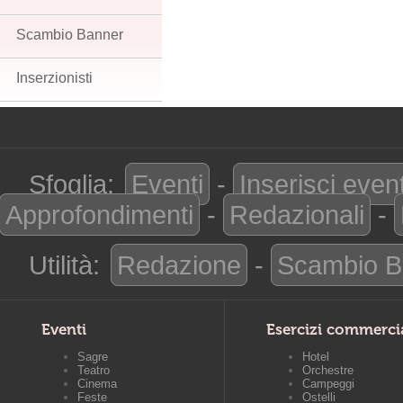
Scambio Banner
Inserzionisti
Sfoglia:
Eventi
-
Inserisci even
Approfondimenti
-
Redazionali
-
Utilità:
Redazione
-
Scambio B
Eventi
Esercizi commerci
Sagre
Hotel
Teatro
Orchestre
Cinema
Campeggi
Feste
Ostelli