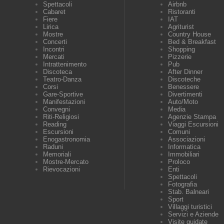
Spettacoli
Airbnb
Cabaret
Ristoranti
Fiere
IAT
Lirica
Agriturist
Mostre
Country House
Concerti
Bed & Breakfast
Incontri
Shopping
Mercati
Pizzerie
Intrattenimento
Pub
Discoteca
After Dinner
Teatro-Danza
Discoteche
Corsi
Benessere
Gare-Sportive
Divertimenti
Manifestazioni
Auto/Moto
Convegni
Media
Riti-Religiosi
Agenzie Stampa
Reading
Viaggi Escursioni
Escursioni
Comuni
Enogastronomia
Associazioni
Raduni
Informatica
Memoriali
Immobiliari
Mostre-Mercato
Proloco
Rievocazioni
Enti
Spettacoli
Fotografia
Stab. Balneari
Sport
Villaggi turistici
Servizi e Aziende
Visite guidate