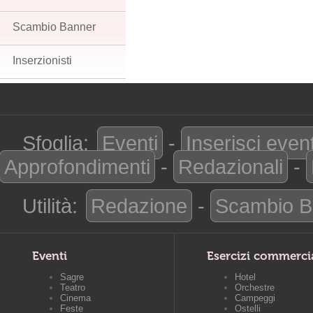
Scambio Banner
Inserzionisti
Sfoglia:
Eventi
-
Inserisci even
Approfondimenti
-
Redazionali
-
Utilità:
Redazione
-
Scambio B
Eventi
Esercizi commerci
Sagre
Hotel
Teatro
Orchestre
Cinema
Campeggi
Feste
Ostelli