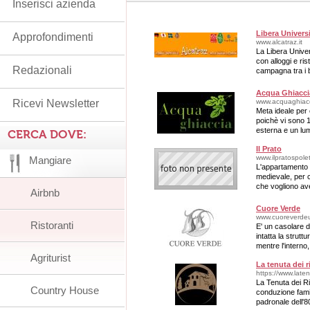
Inserisci azienda
Libera Universi
Approfondimenti
www.alcatraz.it
La Libera Univer
con alloggi e ris
Redazionali
campagna tra i b
Gubbio.
Acqua Ghiacci
Ricevi Newsletter
www.acquaghiacci
Meta ideale per c
poichè vi sono 
esterna e un lu
CERCA DOVE:
soggiorno un'es
Il Prato
www.ilpratospole
Mangiare
L'appartamento s
medievale, per c
che vogliono av
Airbnb
visitare l'Umbria
Cuore Verde
www.cuoreverdeum
Ristoranti
E' un casolare d
intatta la strutt
mentre l'interno
persone.
Agriturist
La tenuta dei r
https://www.laten
La Tenuta dei Ri
Country House
conduzione fami
padronale dell'8