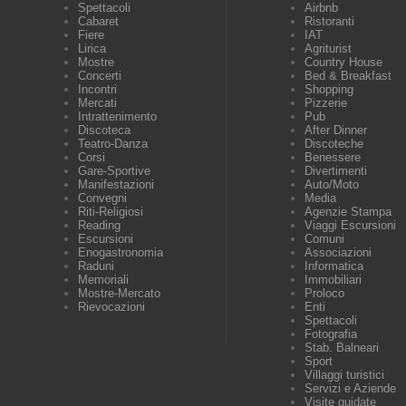
Spettacoli
Airbnb
Cabaret
Ristoranti
Fiere
IAT
Lirica
Agriturist
Mostre
Country House
Concerti
Bed & Breakfast
Incontri
Shopping
Mercati
Pizzerie
Intrattenimento
Pub
Discoteca
After Dinner
Teatro-Danza
Discoteche
Corsi
Benessere
Gare-Sportive
Divertimenti
Manifestazioni
Auto/Moto
Convegni
Media
Riti-Religiosi
Agenzie Stampa
Reading
Viaggi Escursioni
Escursioni
Comuni
Enogastronomia
Associazioni
Raduni
Informatica
Memoriali
Immobiliari
Mostre-Mercato
Proloco
Rievocazioni
Enti
Spettacoli
Fotografia
Stab. Balneari
Sport
Villaggi turistici
Servizi e Aziende
Visite guidate