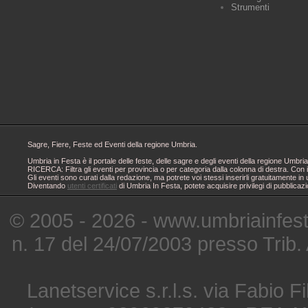
Strumenti
Sagre, Fiere, Feste ed Eventi della regione Umbria.
Umbria in Festa è il portale delle feste, delle sagre e degli eventi della regione Um
RICERCA: Filtra gli eventi per provincia o per categoria dalla colonna di destra. Con i
Gli eventi sono curati dalla redazione, ma potrete voi stessi inserirli gratuitamente i
Diventando
utenti certificati
di Umbria In Festa, potete acquisire privilegi di pubblicaz
© 2005 - 2026 - www.umbriainfes
n. 17 del 24/07/2003 presso Trib.
Lanetservice s.r.l.s. via Fabio Fi