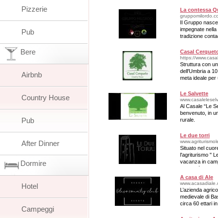
Pizzerie
La contessa Q
gruppomilordo.c
Il Gruppo nasce 
impegnate nella 
Pub
tradizione conta
Bere
Casal Cerquet
https://www.casa
Struttura con un
dell'Umbria a 1
Airbnb
meta ideale per 
cultura e dello s
Le Salvette
Country House
www.casalelesel
Al Casale “Le S
benvenuto, in u
Pub
rurale.
Le due torri
www.agriturismol
After Dinner
Situato nel cuore
l'agriturismo " L
vacanza in camp
Dormire
cordialità
A casa di Ale
www.acasadiale.
Hotel
L’azienda agrico
medievale di Ba
circa 60 ettari i
Campeggi
Tevere.