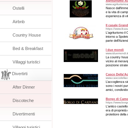
Agriturismo A
www.agriturismoau
Ostelli
Nasce dall'imme
e la vita di camp
esperienza di vi
Airbnb
Il casale Gran
https://www.ilca
L'agriturismo i
Country House
intorno a Spoleto
parte dell'Azien
circostante Spo
Bed & Breakfast
I due mondi
www.iduemondi.it
La country hous
Villaggi turistici
vicino al meravi
posizione strate
Assisi e il lago
Divertirti
Casco Della'A
www.cascodellacq
L’accoglienza sin
sono i nostri pun
After Dinner
amici, condivido
buon bere.
Borgo di Cam
Discoteche
https://www.borg
L'antico castello
era di proprietà
Divertimenti
protettore della 
Villaggi turistici