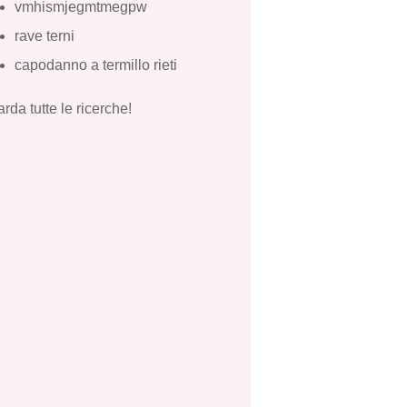
vmhismjegmtmegpw
rave terni
capodanno a termillo rieti
rda tutte le ricerche!