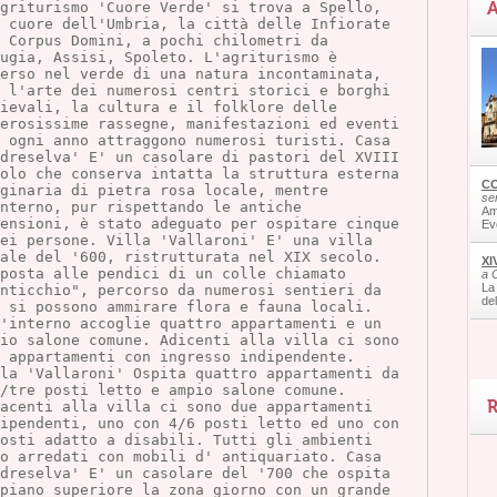
A
Agriturismo 'Cuore Verde' si trova a Spello, 
 cuore dell'Umbria, la città delle Infiorate 
 Corpus Domini, a pochi chilometri da 
ugia, Assisi, Spoleto. L'agriturismo è 
merso nel verde di una natura incontaminata, 
 l'arte dei numerosi centri storici e borghi 
ievali, la cultura e il folklore delle 
erosissime rassegne, manifestazioni ed eventi 
 ogni anno attraggono numerosi turisti. Casa 
dreselva' E' un casolare di pastori del XVIII 
olo che conserva intatta la struttura esterna 
CO
ginaria di pietra rosa locale, mentre 
ser
nterno, pur rispettando le antiche 
Am
ensioni, è stato adeguato per ospitare cinque 
Ev
ei persone. Villa 'Vallaroni' E' una villa 
rale del '600, ristrutturata nel XIX secolo. 
XI
posta alle pendici di un colle chiamato 
a 
La
onticchio", percorso da numerosi sentieri da 
de
 si possono ammirare flora e fauna locali. 
l'interno accoglie quattro appartamenti e un 
io salone comune. Adicenti alla villa ci sono 
 appartamenti con ingresso indipendente. 
la 'Vallaroni' Ospita quattro appartamenti da 
/tre posti letto e ampio salone comune. 
R
acenti alla villa ci sono due appartamenti 
ipendenti, uno con 4/6 posti letto ed uno con 
osti adatto a disabili. Tutti gli ambienti 
no arredati con mobili d' antiquariato. Casa 
dreselva' E' un casolare del '700 che ospita 
piano superiore la zona giorno con un grande 