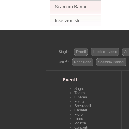
Scambio Banner
Inserzionisti
Sfoglia:
Eventi
-
Inserisci evento
-
Are
Utilità:
Redazione
-
Scambio Banner
Eventi
Sagre
Teatro
Cinema
Feste
Spettacoli
Cabaret
Fiere
Lirica
Mostre
Concerti