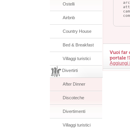
ar
Ostelli
att
cam
com
Airbnb
Country House
Bed & Breakfast
Vuoi far 
portale !
Villaggi turistici
Aggiungi 
Divertirti
After Dinner
Discoteche
Divertimenti
Villaggi turistici