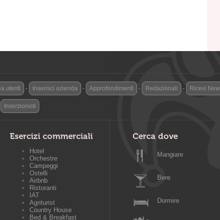
a utenti
-
Inserisci azienda
-
Approfondimenti
-
Redazionali
-
Ricevi News
-
Inserzionisti
Esercizi commerciali
Cerca dove
Hotel
Mangiare
Orchestre
Campeggi
Ostelli
Bere
Airbnb
Ristoranti
IAT
Dormire
Agriturist
Country House
Bed & Breakfast