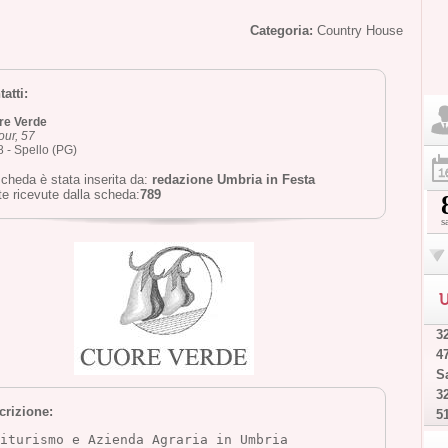
Categoria:
Country House
atti:
re Verde
ur, 57
 - Spello (PG)
cheda è stata inserita da:
redazione Umbria in Festa
te ricevute dalla scheda:
789
s
U
32
4
Sa
32
crizione:
5
iturismo e Azienda Agraria in Umbria 