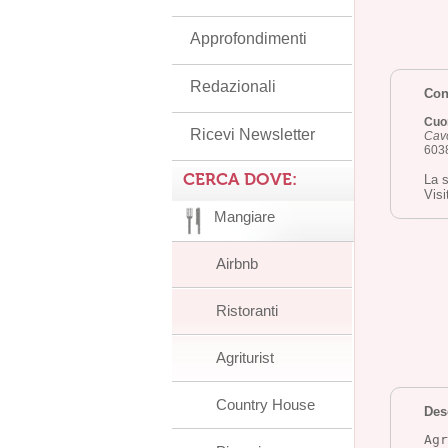
Approfondimenti
Redazionali
Cont
Cuo
Ricevi Newsletter
Cavo
6038
CERCA DOVE:
La s
Visi
Mangiare
Airbnb
Ristoranti
Agriturist
Country House
Des
Agr