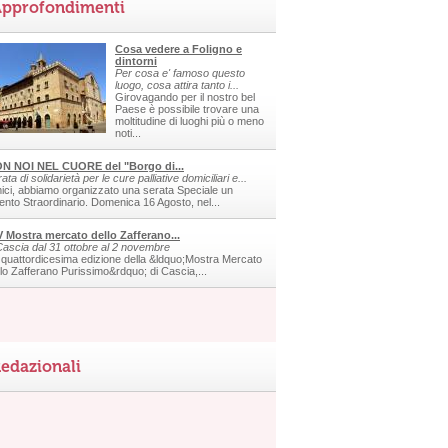
pprofondimenti
Cosa vedere a Foligno e
dintorni
Per cosa e' famoso questo
luogo, cosa attira tanto i...
Girovagando per il nostro bel
Paese è possibile trovare una
moltitudine di luoghi più o meno
noti...
N NOI NEL CUORE del "Borgo di...
ata di solidarietà per le cure palliative domiciliari e...
ici, abbiamo organizzato una serata Speciale un
ento Straordinario. Domenica 16 Agosto, nel...
V Mostra mercato dello Zafferano...
Cascia dal 31 ottobre al 2 novembre
 quattordicesima edizione della &ldquo;Mostra Mercato
llo Zafferano Purissimo&rdquo; di Cascia,...
edazionali