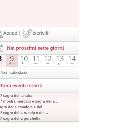
Accedi!
Iscriviti!
Nei prossimi sette giorni
8
9
10
11
12
13
14
ab
dom
lun
mar
mer
gio
ven
Apri il calendario
ltimi eventi inseriti
ª sagra dell'anatra
7ª mostra mercato e sagra della...
gra della canaiola e dei...
ª sagra della rucola e dei...
1ª sagra della porchetta