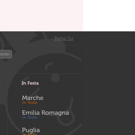
Torna Su
letter
In Festa