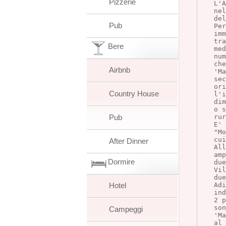
Pizzerie
L'
nel
del
Pub
Per
im
tra
Bere
med
num
che
Airbnb
'Ma
sec
ori
Country House
l'i
dim
o s
Pub
ru
E' 
"M
cui
After Dinner
Al
amp
Dormire
due
Vil
due
Hotel
Adi
ind
2 p
so
Campeggi
'Ma
al 