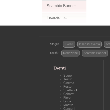
Scambio Banner
Inserzionisti
Sfoglia:
Eventi
-
Inserisci evento
-
Are
Utilità:
Redazione
-
Scambio Banner
Eventi
Sagre
Teatro
Cinema
Feste
Spettacoli
Cabaret
Fiere
Lirica
Mostre
Concerti