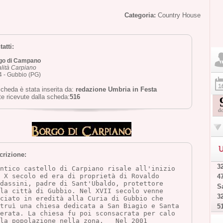
Categoria:
Country House
atti:
go di Campano
lità Carpiano
 - Gubbio (PG)
cheda è stata inserita da:
redazione Umbria in Festa
te ricevute dalla scheda:
516
d
U
crizione:
32
ntico castello di Carpiano risale all'inizio 
 X secolo ed era di proprietà di Rovaldo 
4
dassini, padre di Sant'Ubaldo, protettore 
Sa
la città di Gubbio. Nel XVII secolo venne 
32
ciato in eredità alla Curia di Gubbio che 
truì una chiesa dedicata a San Biagio e Santa 
5
erata. La chiesa fu poi sconsacrata per calo 
la popolazione nella zona.   Nel 2001 