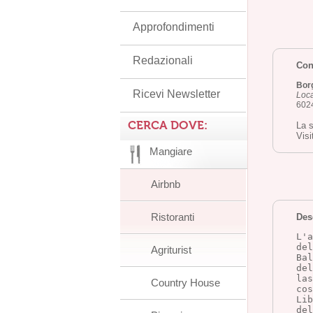
Approfondimenti
Redazionali
Cont
Bor
Ricevi Newsletter
Loca
6024
CERCA DOVE:
La s
Visi
Mangiare
Airbnb
Ristoranti
Des
L'a
del
Agriturist
Bal
del
las
Country House
cos
Lib
del