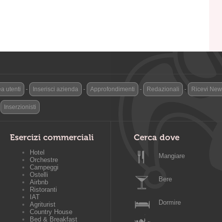
a utenti
-
Inserisci azienda
-
Approfondimenti
-
Redazionali
-
Ricevi News
-
Inserzionisti
Esercizi commerciali
Cerca dove
Hotel
Mangiare
Orchestre
Campeggi
Ostelli
Bere
Airbnb
Ristoranti
IAT
Dormire
Agriturist
Country House
Bed & Breakfast