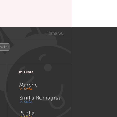
Torna Su
letter
In Festa