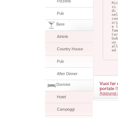
Pizzerie
Ri
si
di 
Pub
nel
con
ori
Bere
e 
fa
Car
Airbnb
Gu
un 
all
Country House
ed 
Pub
After Dinner
Vuoi far 
Dormire
portale !
Aggiungi 
Hotel
Campeggi