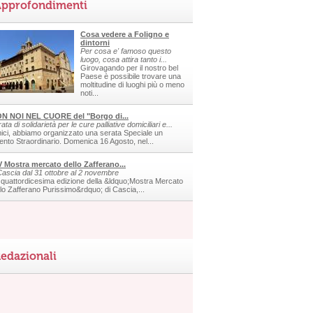
pprofondimenti
Cosa vedere a Foligno e
dintorni
Per cosa e' famoso questo
luogo, cosa attira tanto i...
Girovagando per il nostro bel
Paese è possibile trovare una
moltitudine di luoghi più o meno
noti...
N NOI NEL CUORE del "Borgo di...
ata di solidarietà per le cure palliative domiciliari e...
ici, abbiamo organizzato una serata Speciale un
ento Straordinario. Domenica 16 Agosto, nel...
V Mostra mercato dello Zafferano...
Cascia dal 31 ottobre al 2 novembre
 quattordicesima edizione della &ldquo;Mostra Mercato
llo Zafferano Purissimo&rdquo; di Cascia,...
edazionali