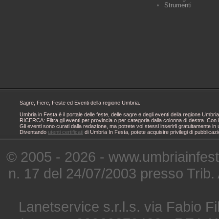
Strumenti
Sagre, Fiere, Feste ed Eventi della regione Umbria.
Umbria in Festa è il portale delle feste, delle sagre e degli eventi della regione Um
RICERCA: Filtra gli eventi per provincia o per categoria dalla colonna di destra. Con i
Gli eventi sono curati dalla redazione, ma potrete voi stessi inserirli gratuitamente i
Diventando
utenti certificati
di Umbria In Festa, potete acquisire privilegi di pubblicaz
© 2005 - 2026 - www.umbriainfes
n. 17 del 24/07/2003 presso Trib.
Lanetservice s.r.l.s. via Fabio Fi