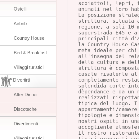
scoiattoli, lepri, 
Ostelli
animali nel loro ha
La posizione strate
struttura, situata 
Airbnb
regione, a soli 10 
superstrada E45 e a
Country House
principali città d'
la Country House Ca
meta ideale per chi
Bed & Breakfast
all'insegna del rel
della cultura e del
Villaggi turistici
struttura è compost
casale risalente al
completamente resta
Divertirti
splendida corte int
dèpendance e da un 
After Dinner
realizzati rispetta
tipica del luogo. I
Discoteche
appartamenti/camere
tipologie e dimensi
nostri ospiti in un
Divertimenti
accogliente atmosfe
Il nostro ristorant
Villaggi turistici
tipici preparati se