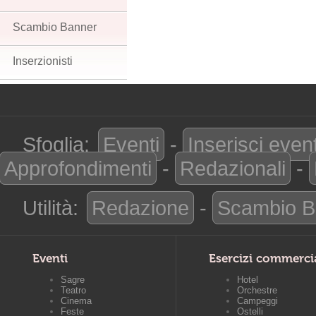
Scambio Banner
Inserzionisti
Sfoglia:
Eventi
-
Inserisci even
Approfondimenti
-
Redazionali
-
Utilità:
Redazione
-
Scambio B
Eventi
Esercizi commerci
Sagre
Hotel
Teatro
Orchestre
Cinema
Campeggi
Feste
Ostelli