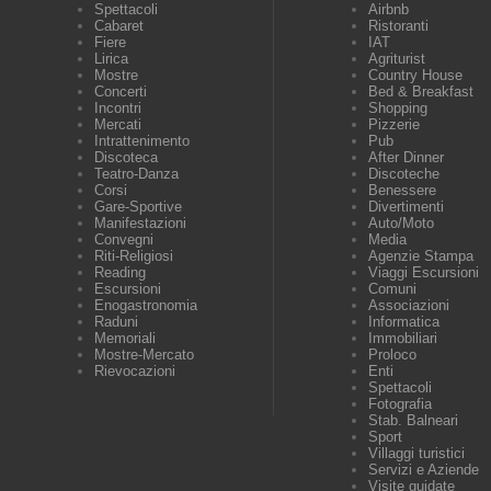
Spettacoli
Airbnb
Cabaret
Ristoranti
Fiere
IAT
Lirica
Agriturist
Mostre
Country House
Concerti
Bed & Breakfast
Incontri
Shopping
Mercati
Pizzerie
Intrattenimento
Pub
Discoteca
After Dinner
Teatro-Danza
Discoteche
Corsi
Benessere
Gare-Sportive
Divertimenti
Manifestazioni
Auto/Moto
Convegni
Media
Riti-Religiosi
Agenzie Stampa
Reading
Viaggi Escursioni
Escursioni
Comuni
Enogastronomia
Associazioni
Raduni
Informatica
Memoriali
Immobiliari
Mostre-Mercato
Proloco
Rievocazioni
Enti
Spettacoli
Fotografia
Stab. Balneari
Sport
Villaggi turistici
Servizi e Aziende
Visite guidate