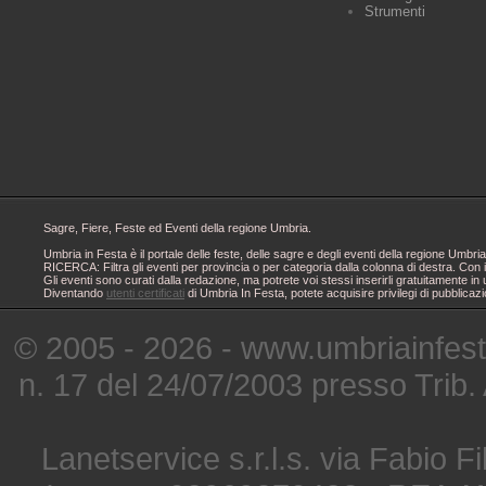
Strumenti
Sagre, Fiere, Feste ed Eventi della regione Umbria.
Umbria in Festa è il portale delle feste, delle sagre e degli eventi della regione Um
RICERCA: Filtra gli eventi per provincia o per categoria dalla colonna di destra. Con i
Gli eventi sono curati dalla redazione, ma potrete voi stessi inserirli gratuitamente i
Diventando
utenti certificati
di Umbria In Festa, potete acquisire privilegi di pubblicaz
© 2005 - 2026 - www.umbriainfes
n. 17 del 24/07/2003 presso Trib.
Lanetservice s.r.l.s. via Fabio Fi