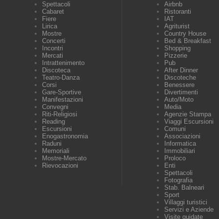
Spettacoli
Airbnb
Cabaret
Ristoranti
Fiere
IAT
Lirica
Agriturist
Mostre
Country House
Concerti
Bed & Breakfast
Incontri
Shopping
Mercati
Pizzerie
Intrattenimento
Pub
Discoteca
After Dinner
Teatro-Danza
Discoteche
Corsi
Benessere
Gare-Sportive
Divertimenti
Manifestazioni
Auto/Moto
Convegni
Media
Riti-Religiosi
Agenzie Stampa
Reading
Viaggi Escursioni
Escursioni
Comuni
Enogastronomia
Associazioni
Raduni
Informatica
Memoriali
Immobiliari
Mostre-Mercato
Proloco
Rievocazioni
Enti
Spettacoli
Fotografia
Stab. Balneari
Sport
Villaggi turistici
Servizi e Aziende
Visite guidate