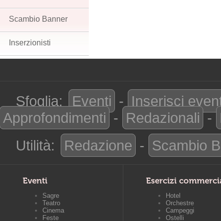
Scambio Banner
Inserzionisti
Sfoglia:
Eventi
-
Inserisci even
Approfondimenti
-
Redazionali
-
Utilità:
Redazione
-
Scambio B
Eventi
Esercizi commerci
Sagre
Hotel
Teatro
Orchestre
Cinema
Campeggi
Feste
Ostelli