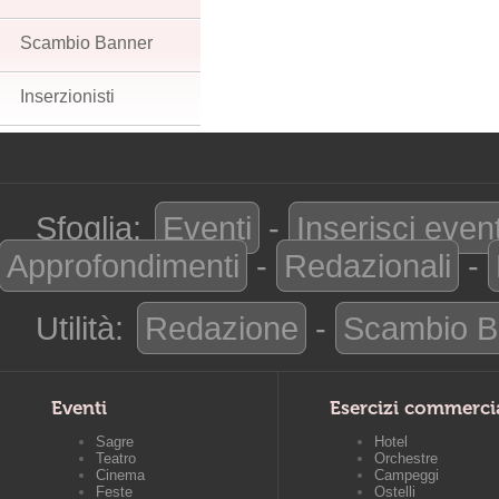
Scambio Banner
Inserzionisti
Sfoglia:
Eventi
-
Inserisci even
Approfondimenti
-
Redazionali
-
Utilità:
Redazione
-
Scambio B
Eventi
Esercizi commerci
Sagre
Hotel
Teatro
Orchestre
Cinema
Campeggi
Feste
Ostelli