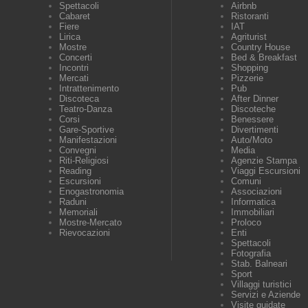
Spettacoli
Airbnb
Cabaret
Ristoranti
Fiere
IAT
Lirica
Agriturist
Mostre
Country House
Concerti
Bed & Breakfast
Incontri
Shopping
Mercati
Pizzerie
Intrattenimento
Pub
Discoteca
After Dinner
Teatro-Danza
Discoteche
Corsi
Benessere
Gare-Sportive
Divertimenti
Manifestazioni
Auto/Moto
Convegni
Media
Riti-Religiosi
Agenzie Stampa
Reading
Viaggi Escursioni
Escursioni
Comuni
Enogastronomia
Associazioni
Raduni
Informatica
Memoriali
Immobiliari
Mostre-Mercato
Proloco
Rievocazioni
Enti
Spettacoli
Fotografia
Stab. Balneari
Sport
Villaggi turistici
Servizi e Aziende
Visite guidate