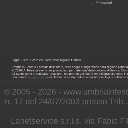
Strumenti
Sagre, Fiere, Feste ed Eventi della regione Umbria.
Umbria in Festa è il portale delle feste, delle sagre e degli eventi della regione Um
RICERCA: Filtra gli eventi per provincia o per categoria dalla colonna di destra. Con i
Gli eventi sono curati dalla redazione, ma potrete voi stessi inserirli gratuitamente i
Diventando
utenti certificati
di Umbria In Festa, potete acquisire privilegi di pubblicaz
© 2005 - 2026 - www.umbriainfes
n. 17 del 24/07/2003 presso Trib.
Lanetservice s.r.l.s. via Fabio Fi