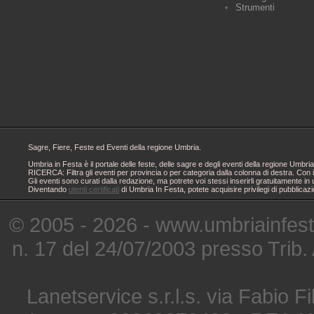
Strumenti
Sagre, Fiere, Feste ed Eventi della regione Umbria.
Umbria in Festa è il portale delle feste, delle sagre e degli eventi della regione Um
RICERCA: Filtra gli eventi per provincia o per categoria dalla colonna di destra. Con i
Gli eventi sono curati dalla redazione, ma potrete voi stessi inserirli gratuitamente i
Diventando
utenti certificati
di Umbria In Festa, potete acquisire privilegi di pubblicaz
© 2005 - 2026 - www.umbriainfes
n. 17 del 24/07/2003 presso Trib.
Lanetservice s.r.l.s. via Fabio Fi