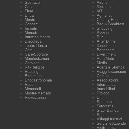
Spettacoli
Airbnb
Cabaret
Ristoranti
Fiere
IAT
Lirica
Agriturist
Mostre
Country House
Concerti
Bed & Breakfast
Incontri
Shopping
Mercati
Pizzerie
Intrattenimento
Pub
Discoteca
After Dinner
Teatro-Danza
Discoteche
Corsi
Benessere
Gare-Sportive
Divertimenti
Manifestazioni
Auto/Moto
Convegni
Media
Riti-Religiosi
Agenzie Stampa
Reading
Viaggi Escursioni
Escursioni
Comuni
Enogastronomia
Associazioni
Raduni
Informatica
Memoriali
Immobiliari
Mostre-Mercato
Proloco
Rievocazioni
Enti
Spettacoli
Fotografia
Stab. Balneari
Sport
Villaggi turistici
Servizi e Aziende
Visite guidate