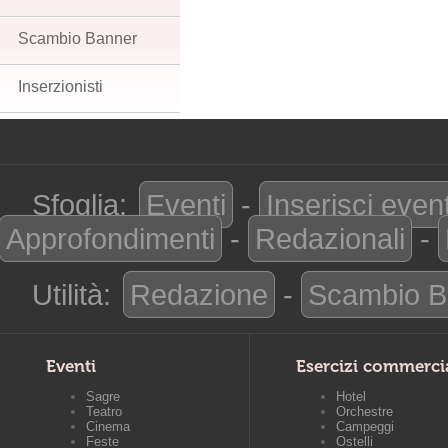
Scambio Banner
Inserzionisti
Sfoglia:
Eventi
-
Inserisci even
Approfondimenti
-
Redazionali
-
Utilità:
Redazione
-
Scambio B
Eventi
Esercizi commerci
Sagre
Hotel
Teatro
Orchestre
Cinema
Campeggi
Feste
Ostelli