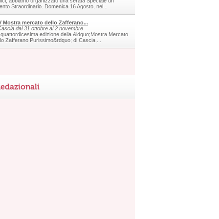
ici, abbiamo organizzato una serata Speciale un
ento Straordinario. Domenica 16 Agosto, nel...
V Mostra mercato dello Zafferano...
Cascia dal 31 ottobre al 2 novembre
 quattordicesima edizione della &ldquo;Mostra Mercato
llo Zafferano Purissimo&rdquo; di Cascia,...
edazionali