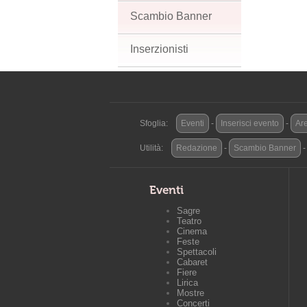
Scambio Banner
Inserzionisti
Sfoglia:
Eventi
-
Inserisci evento
-
Are
Utilità:
Redazione
-
Scambio Banner
Eventi
Sagre
Teatro
Cinema
Feste
Spettacoli
Cabaret
Fiere
Lirica
Mostre
Concerti