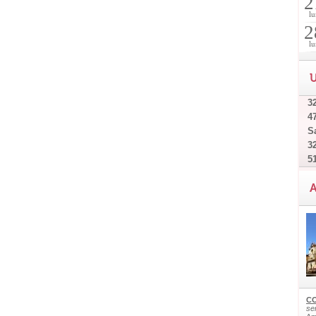
2
lu
2
lu
U
32
4
Sa
32
5
A
CO
ser