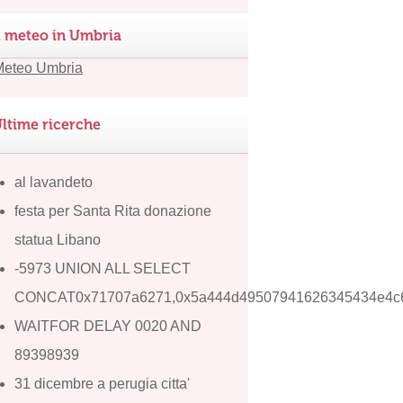
l meteo in Umbria
ltime ricerche
al lavandeto
festa per Santa Rita donazione
statua Libano
-5973 UNION ALL SELECT
CONCAT0x71707a6271,0x5a444d49507941626345434e4c6
WAITFOR DELAY 0020 AND
89398939
31 dicembre a perugia citta'