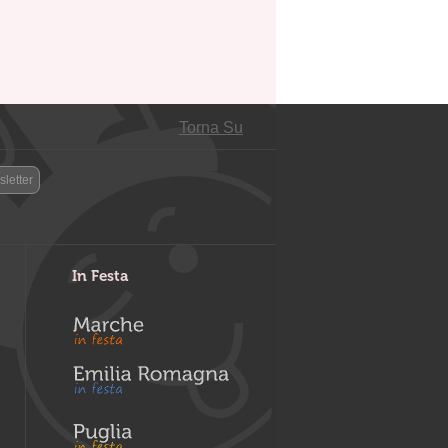
Torna Su
letter
In Festa