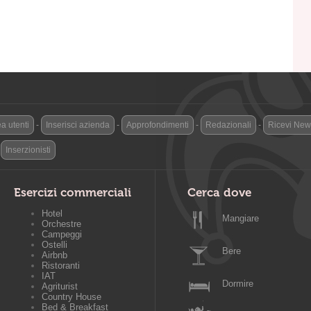
a utenti
-
Inserisci azienda
-
Approfondimenti
-
Redazionali
-
Ricevi News
-
Inserzionisti
Esercizi commerciali
Cerca dove
Hotel
Mangiare
Orchestre
Campeggi
Ostelli
Bere
Airbnb
Ristoranti
IAT
Dormire
Agriturist
Country House
Bed & Breakfast