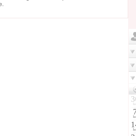
e.
3
lu
lu
1
lu