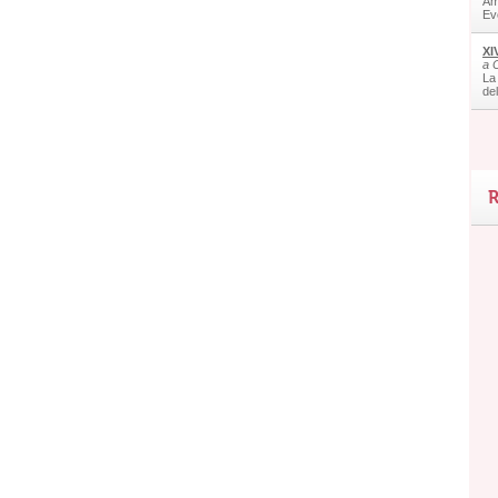
Am
Ev
XI
a 
La
de
R