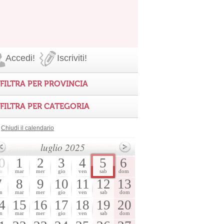
Accedi!
Iscriviti!
FILTRA PER PROVINCIA
FILTRA PER CATEGORIA
Chiudi il calendario
luglio 2025
0
1
2
3
4
5
6
n
mar
mer
gio
ven
sab
dom
7
8
9
10
11
12
13
n
mar
mer
gio
ven
sab
dom
4
15
16
17
18
19
20
n
mar
mer
gio
ven
sab
dom