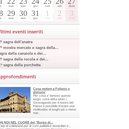
1
22
23
24
25
26
27
n
mar
mer
gio
ven
sab
dom
8
29
30
31
1
2
3
n
mar
mer
gio
ven
sab
dom
ltimi eventi inseriti
ª sagra dell'anatra
7ª mostra mercato e sagra della...
gra della canaiola e dei...
ª sagra della rucola e dei...
1ª sagra della porchetta
pprofondimenti
Cosa vedere a Foligno e
dintorni
Per cosa e' famoso questo
luogo, cosa attira tanto i...
Girovagando per il nostro bel
Paese è possibile trovare una
moltitudine di luoghi più o meno
noti...
N NOI NEL CUORE del "Borgo di...
ata di solidarietà per le cure palliative domiciliari e...