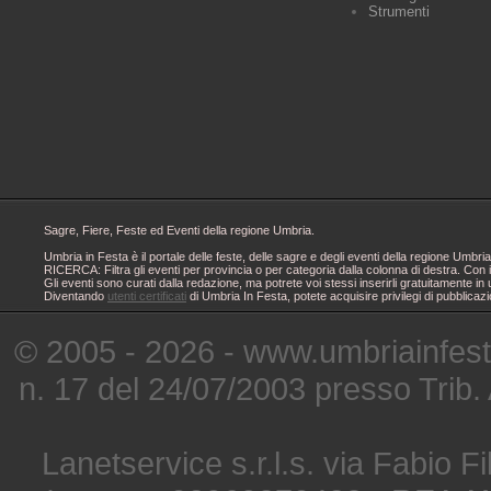
Strumenti
Sagre, Fiere, Feste ed Eventi della regione Umbria.
Umbria in Festa è il portale delle feste, delle sagre e degli eventi della regione Um
RICERCA: Filtra gli eventi per provincia o per categoria dalla colonna di destra. Con i
Gli eventi sono curati dalla redazione, ma potrete voi stessi inserirli gratuitamente i
Diventando
utenti certificati
di Umbria In Festa, potete acquisire privilegi di pubblicaz
© 2005 - 2026 - www.umbriainfes
n. 17 del 24/07/2003 presso Trib.
Lanetservice s.r.l.s. via Fabio Fi