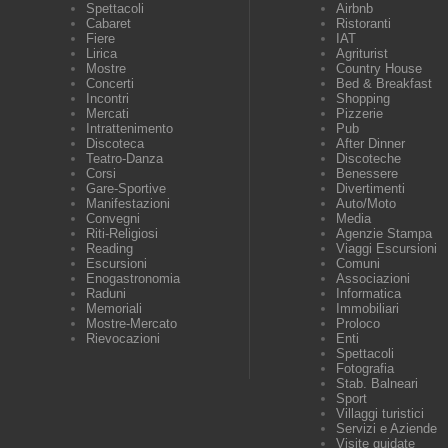
Spettacoli
Airbnb
Cabaret
Ristoranti
Fiere
IAT
Lirica
Agriturist
Mostre
Country House
Concerti
Bed & Breakfast
Incontri
Shopping
Mercati
Pizzerie
Intrattenimento
Pub
Discoteca
After Dinner
Teatro-Danza
Discoteche
Corsi
Benessere
Gare-Sportive
Divertimenti
Manifestazioni
Auto/Moto
Convegni
Media
Riti-Religiosi
Agenzie Stampa
Reading
Viaggi Escursioni
Escursioni
Comuni
Enogastronomia
Associazioni
Raduni
Informatica
Memoriali
Immobiliari
Mostre-Mercato
Proloco
Rievocazioni
Enti
Spettacoli
Fotografia
Stab. Balneari
Sport
Villaggi turistici
Servizi e Aziende
Visite guidate