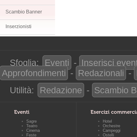
Scambio Banner
Inserzionisti
Sfoglia:
Eventi
-
Inserisci even
Approfondimenti
-
Redazionali
-
Utilità:
Redazione
-
Scambio B
Eventi
Esercizi commerci
Sagre
Hotel
Teatro
Orchestre
Cinema
Campeggi
Feste
Ostelli