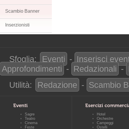
Scambio Banner
Inserzionisti
Sfoglia:
Eventi
-
Inserisci even
Approfondimenti
-
Redazionali
-
Utilità:
Redazione
-
Scambio B
Eventi
Esercizi commerci
Sagre
Hotel
Teatro
Orchestre
Cinema
Campeggi
Feste
Ostelli