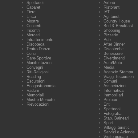
Spettacoli
Airbnb
Cabaret
Ristoranti
Fiere
IAT
Lirica
Agriturist
Mostre
Country House
Concerti
Bed & Breakfast
Incontri
Shopping
Mercati
Pizzerie
Intrattenimento
Pub
Discoteca
After Dinner
Teatro-Danza
Discoteche
Corsi
Benessere
Gare-Sportive
Divertimenti
Manifestazioni
Auto/Moto
Convegni
Media
Riti-Religiosi
Agenzie Stampa
Reading
Viaggi Escursioni
Escursioni
Comuni
Enogastronomia
Associazioni
Raduni
Informatica
Memoriali
Immobiliari
Mostre-Mercato
Proloco
Rievocazioni
Enti
Spettacoli
Fotografia
Stab. Balneari
Sport
Villaggi turistici
Servizi e Aziende
Visite guidate