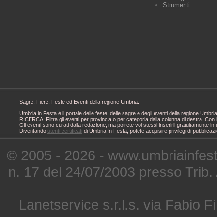
Strumenti
Sagre, Fiere, Feste ed Eventi della regione Umbria.
Umbria in Festa è il portale delle feste, delle sagre e degli eventi della regione Um
RICERCA: Filtra gli eventi per provincia o per categoria dalla colonna di destra. Con i
Gli eventi sono curati dalla redazione, ma potrete voi stessi inserirli gratuitamente i
Diventando
utenti certificati
di Umbria In Festa, potete acquisire privilegi di pubblicaz
© 2005 - 2026 - www.umbriainfes
n. 17 del 24/07/2003 presso Trib.
Lanetservice s.r.l.s. via Fabio Fi