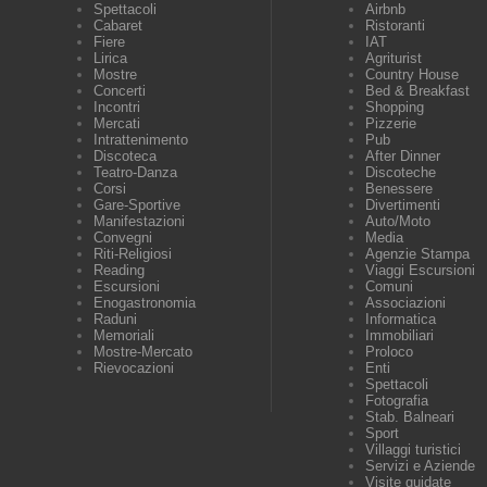
Spettacoli
Airbnb
Cabaret
Ristoranti
Fiere
IAT
Lirica
Agriturist
Mostre
Country House
Concerti
Bed & Breakfast
Incontri
Shopping
Mercati
Pizzerie
Intrattenimento
Pub
Discoteca
After Dinner
Teatro-Danza
Discoteche
Corsi
Benessere
Gare-Sportive
Divertimenti
Manifestazioni
Auto/Moto
Convegni
Media
Riti-Religiosi
Agenzie Stampa
Reading
Viaggi Escursioni
Escursioni
Comuni
Enogastronomia
Associazioni
Raduni
Informatica
Memoriali
Immobiliari
Mostre-Mercato
Proloco
Rievocazioni
Enti
Spettacoli
Fotografia
Stab. Balneari
Sport
Villaggi turistici
Servizi e Aziende
Visite guidate