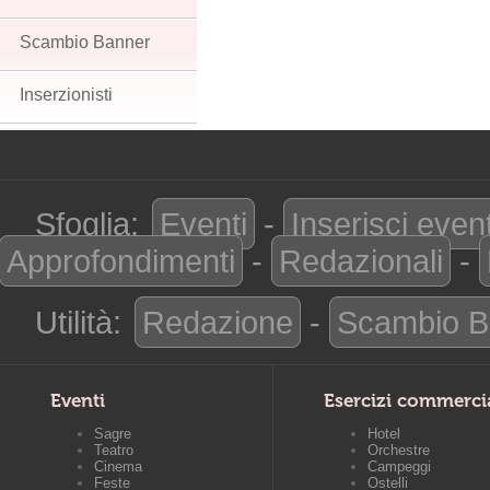
Scambio Banner
Inserzionisti
Sfoglia:
Eventi
-
Inserisci even
Approfondimenti
-
Redazionali
-
Utilità:
Redazione
-
Scambio B
Eventi
Esercizi commerci
Sagre
Hotel
Teatro
Orchestre
Cinema
Campeggi
Feste
Ostelli